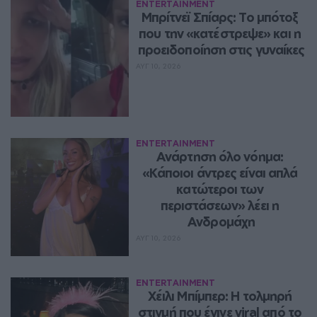
ENTERTAINMENT
Μπρίτνεϊ Σπίαρς: Το μπότοξ 
που την «κατέστρεψε» και η 
προειδοποίηση στις γυναίκες
ΑΥΓ 10, 2026
ENTERTAINMENT
Ανάρτηση όλο νόημα: 
«Κάποιοι άντρες είναι απλά 
κατώτεροι των 
περιστάσεων» λέει η 
Ανδρομάχη
ΑΥΓ 10, 2026
ENTERTAINMENT
Χέιλι Μπίμπερ: Η τολμηρή 
στιγμή που έγινε viral από το 