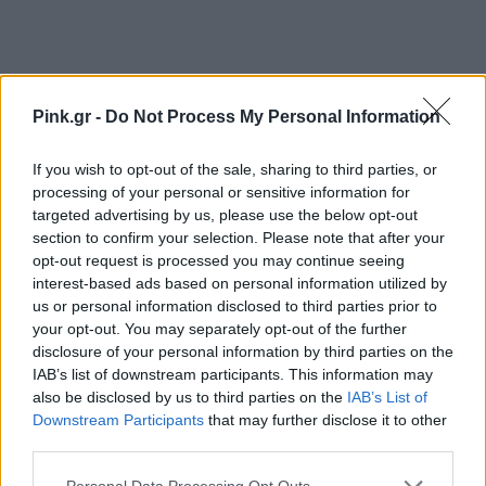
Pink.gr -
Do Not Process My Personal Information
If you wish to opt-out of the sale, sharing to third parties, or
Ακολουθήστε το Pink.gr στο
Google News
και
processing of your personal or sensitive information for
μάθετε πρώτοι
τα πιο hot νέα
.
targeted advertising by us, please use the below opt-out
section to confirm your selection. Please note that after your
opt-out request is processed you may continue seeing
Ακολουθήστε το Pink.gr και στο
Instagram
interest-based ads based on personal information utilized by
us or personal information disclosed to third parties prior to
your opt-out. You may separately opt-out of the further
disclosure of your personal information by third parties on the
IAB’s list of downstream participants. This information may
also be disclosed by us to third parties on the
IAB’s List of
ΔΙΑΦΗΜΙΣΗ
Downstream Participants
that may further disclose it to other
third parties.
Personal Data Processing Opt Outs