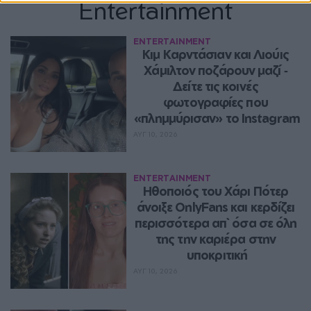
Entertainment
ENTERTAINMENT
Κιμ Καρντάσιαν και Λιούις 
Χάμιλτον ποζάρουν μαζί ‑ 
Δείτε τις κοινές 
φωτογραφίες που 
«πλημμύρισαν» το Instagram
ΑΥΓ 10, 2026
ENTERTAINMENT
Ηθοποιός του Χάρι Πότερ 
άνοιξε OnlyFans και κερδίζει 
περισσότερα απ` όσα σε όλη 
της την καριέρα στην 
υποκριτική
ΑΥΓ 10, 2026