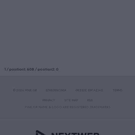
1 / position1: 608 / position2: 0
© 2026 PINK.GR
ΕΠΙΚΟΙΝΩΝΙΑ
ΘΕΣΕΙΣ ΕΡΓΑΣΙΑΣ
TERMS
PRIVACY
SITE MAP
RSS
PINK.GR NAME & LOGO ARE REGISTERED TRADEMARKS