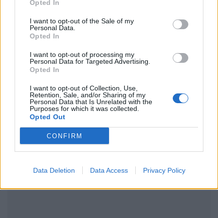
Opted In
I want to opt-out of the Sale of my
Ακολουθήστε το Pink.gr στο
Google News
και
Personal Data.
μάθετε πρώτοι
τα πιο hot νέα
.
Opted In
I want to opt-out of processing my
Ακολουθήστε το Pink.gr και στο
Instagram
Personal Data for Targeted Advertising.
Opted In
I want to opt-out of Collection, Use,
Retention, Sale, and/or Sharing of my
Personal Data that Is Unrelated with the
Purposes for which it was collected.
Opted Out
ΔΙΑΦΗΜΙΣΗ
CONFIRM
Data Deletion
Data Access
Privacy Policy