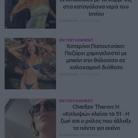
στα καταγάλανα νερά του 
Ιονίου
NEWSROOM
ΑΥΓ 07, 2026
ENTERTAINMENT
Κατερίνα Παπουτσάκη: 
Ποζάρει χαμογελαστή με 
μπικίνι στη θάλασσα σε 
καλοκαιρινή διάθεση
NEWSROOM
ΑΥΓ 07, 2026
ENTERTAINMENT
Charlize Theron: Η 
«Καλυψώ» κλείνει τα 51 ‑ H 
ζωή και ο ρόλος που άλλαξε 
τα πάντα για εκείνη
NEWSROOM
ΑΥΓ 07, 2026