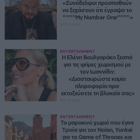
«Συνάδελφοι προσπαθούν 
να ξεχάσουν ότι έγραψα το 
""""My Number One""""»
ΑΥΓ 07, 2026
ENTERTAINMENT
Η Ελένη Βουλγαράκη ξεσπά 
για τις φήμες χωρισμού με 
τον Ιωαννίδη: 
«Διασταυρώστε καμία 
πληροφορία πριν 
εκτοξεύσετε τη βλακεία σας»
ΑΥΓ 07, 2026
ENTERTAINMENT
Το μαροκινό χωριό που έγινε 
Τροία για τον Nolan, Yunkai 
για το Game of Thrones και 