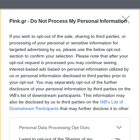
Pink.gr -
Do Not Process My Personal Information
Ακολουθήστε το Pink.gr στο
Google News
και
μάθετε πρώτοι
τα πιο hot νέα
.
If you wish to opt-out of the sale, sharing to third parties, or
processing of your personal or sensitive information for
Ακολουθήστε το Pink.gr και στο
Instagram
targeted advertising by us, please use the below opt-out
section to confirm your selection. Please note that after your
opt-out request is processed you may continue seeing
interest-based ads based on personal information utilized by
us or personal information disclosed to third parties prior to
your opt-out. You may separately opt-out of the further
disclosure of your personal information by third parties on the
ΔΙΑΦΗΜΙΣΗ
IAB’s list of downstream participants. This information may
also be disclosed by us to third parties on the
IAB’s List of
Downstream Participants
that may further disclose it to other
third parties.
Personal Data Processing Opt Outs
I want to opt-out of the Sharing of my