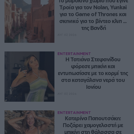
Το μαροκινό χωριό που έγινε 
Τροία για τον Nolan, Yunkai 
για το Game of Thrones και 
σκηνικό για το βίντεο κλιπ ... 
της Βανδή
ΑΥΓ 07, 2026
ENTERTAINMENT
Η Τατιάνα Στεφανίδου 
φόρεσε μπικίνι και 
εντυπωσίασε με το κορμί της 
στα καταγάλανα νερά του 
Ιονίου
ΑΥΓ 07, 2026
ENTERTAINMENT
Κατερίνα Παπουτσάκη: 
Ποζάρει χαμογελαστή με 
μπικίνι στη θάλασσα σε 