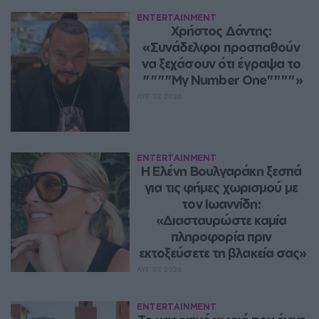
ENTERTAINMENT
Χρήστος Δάντης: 
«Συνάδελφοι προσπαθούν 
να ξεχάσουν ότι έγραψα το 
""""My Number One""""»
ΑΥΓ 07, 2026
ENTERTAINMENT
Η Ελένη Βουλγαράκη ξεσπά 
για τις φήμες χωρισμού με 
τον Ιωαννίδη: 
«Διασταυρώστε καμία 
πληροφορία πριν 
εκτοξεύσετε τη βλακεία σας»
ΑΥΓ 07, 2026
ENTERTAINMENT