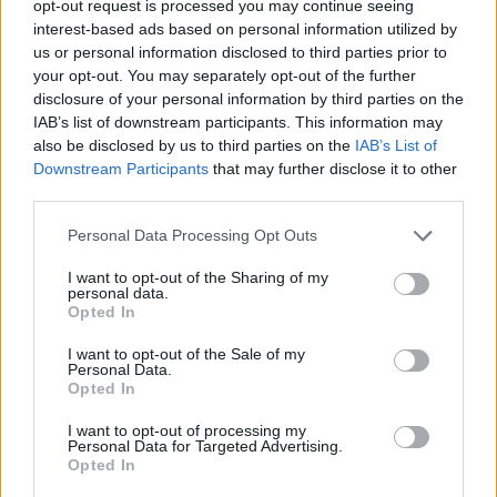
opt-out request is processed you may continue seeing
interest-based ads based on personal information utilized by
us or personal information disclosed to third parties prior to
your opt-out. You may separately opt-out of the further
disclosure of your personal information by third parties on the
IAB’s list of downstream participants. This information may
also be disclosed by us to third parties on the
IAB’s List of
Ακολουθήστε το Pink.gr στο
Google News
και
Downstream Participants
that may further disclose it to other
μάθετε πρώτοι
τα πιο hot νέα
.
third parties.
Ακολουθήστε το Pink.gr και στο
Instagram
Personal Data Processing Opt Outs
I want to opt-out of the Sharing of my
personal data.
Opted In
I want to opt-out of the Sale of my
Personal Data.
Opted In
ΔΙΑΦΗΜΙΣΗ
I want to opt-out of processing my
Personal Data for Targeted Advertising.
Opted In