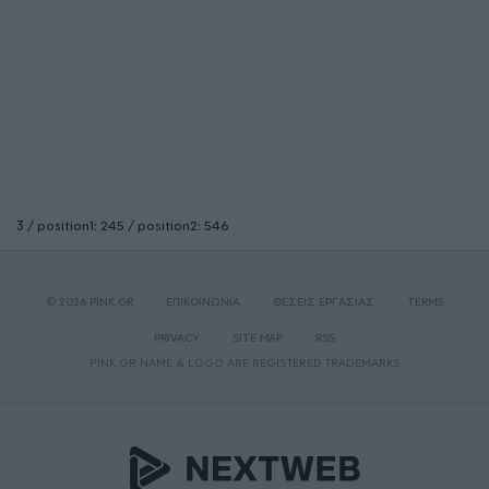
3 / position1: 245 / position2: 546
© 2026 PINK.GR
ΕΠΙΚΟΙΝΩΝΙΑ
ΘΕΣΕΙΣ ΕΡΓΑΣΙΑΣ
TERMS
PRIVACY
SITE MAP
RSS
PINK.GR NAME & LOGO ARE REGISTERED TRADEMARKS