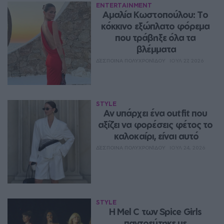
ENTERTAINMENT
Αμαλία Κωστοπούλου: Το 
κόκκινο εξώπλατο φόρεμα 
που τράβηξε όλα τα 
βλέμματα
ΔΈΣΠΟΙΝΑ ΠΟΛΥΧΡΟΝΊΔΟΥ
ΙΟΥΛ 27, 2026
STYLE
Αν υπάρχει ένα outfit που 
αξίζει να φορέσεις φέτος το 
καλοκαίρι, είναι αυτό
ΔΈΣΠΟΙΝΑ ΠΟΛΥΧΡΟΝΊΔΟΥ
ΙΟΥΛ 24, 2026
STYLE
Η Mel C των Spice Girls 
παντρεύτηκε με 