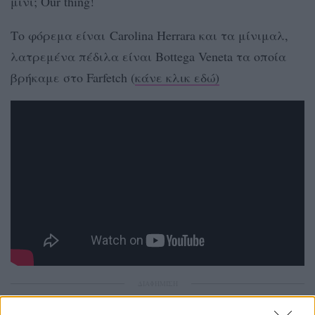
μίνι; Our thing!
Το φόρεμα είναι Carolina Herrara και τα μίνιμαλ,
λατρεμένα πέδιλα είναι Bottega Veneta τα οποία
βρήκαμε στο Farfetch (
κάνε κλικ εδώ)
ΔΙΑΦΗΜΙΣΗ