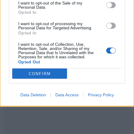
μάθετε πρώτοι
τα πιο hot νέα
.
I want to opt-out of the Sale of my
Personal Data.
Opted In
Ακολουθήστε το Pink.gr και στο
Instagram
I want to opt-out of processing my
Personal Data for Targeted Advertising.
Opted In
I want to opt-out of Collection, Use,
Retention, Sale, and/or Sharing of my
Personal Data that Is Unrelated with the
Purposes for which it was collected.
ΔΙΑΦΗΜΙΣΗ
Opted Out
CONFIRM
Data Deletion
Data Access
Privacy Policy