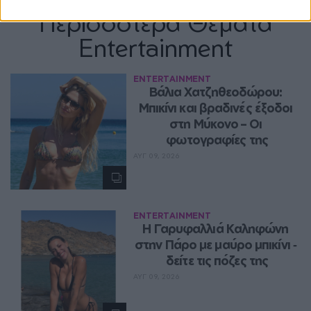
Περισσότερα Θέματα
Entertainment
ENTERTAINMENT
Βάλια Χατζηθεοδώρου: 
Μπικίνι και βραδινές έξοδοι 
στη Μύκονο – Οι 
φωτογραφίες της
ΑΥΓ 09, 2026
ENTERTAINMENT
Η Γαρυφαλλιά Καληφώνη 
στην Πάρο με μαύρο μπικίνι ‑ 
δείτε τις πόζες της
ΑΥΓ 09, 2026