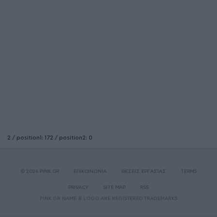
2 / position1: 172 / position2: 0
© 2026 PINK.GR
ΕΠΙΚΟΙΝΩΝΙΑ
ΘΕΣΕΙΣ ΕΡΓΑΣΙΑΣ
TERMS
PRIVACY
SITE MAP
RSS
PINK.GR NAME & LOGO ARE REGISTERED TRADEMARKS