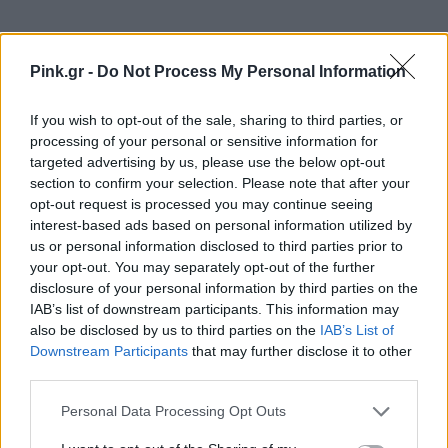
Pink.gr -
Do Not Process My Personal Information
If you wish to opt-out of the sale, sharing to third parties, or
processing of your personal or sensitive information for
targeted advertising by us, please use the below opt-out
section to confirm your selection. Please note that after your
H Rihanna τίμησε την Κίνα το 2015, μιας και το
opt-out request is processed you may continue seeing
θέμα του event ήταν σχετικό με την χώρα.
interest-based ads based on personal information utilized by
us or personal information disclosed to third parties prior to
Εμφανίστηκε με τουαλέτα του κινέζου σχεδιαστήr
your opt-out. You may separately opt-out of the further
Guo Pei, η οποία έλαβε πολύ αμφιλεγόμενα
disclosure of your personal information by third parties on the
IAB’s list of downstream participants. This information may
σχόλια.
also be disclosed by us to third parties on the
IAB’s List of
Downstream Participants
that may further disclose it to other
Kim Kardashian, 2015
third parties.
Personal Data Processing Opt Outs