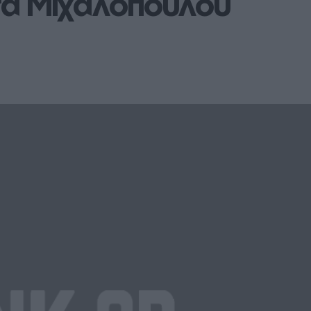
σα Μιχαλοπούλου