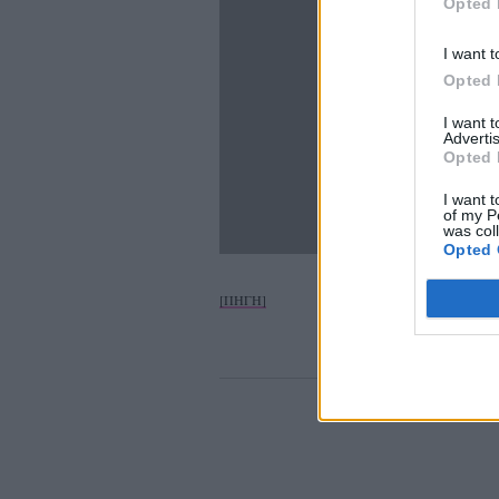
Opted 
I want t
Opted 
I want 
Advertis
Opted 
I want t
of my P
was col
Opted 
[ΠΗΓΗ]