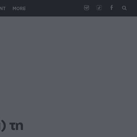
NT
MORE
 τη 