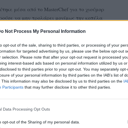
τηκε μέσα από το MasterChef για το χιούμορ
πορούσε να μην τρολάρει μονίμως την κοπέλα
o Not Process My Personal Information
άσισε να πάει για μπιλιάρδο και ο Λεωνίδας
to opt-out of the sale, sharing to third parties, or processing of your per
 για την ήττα της και για την ηλικία της.
formation for targeted advertising by us, please use the below opt-out s
ραψε χαρακτηριστικά στη φωτογραφία που
r selection. Please note that after your opt-out request is processed y
eing interest-based ads based on personal information utilized by us or
disclosed to third parties prior to your opt-out. You may separately opt-
losure of your personal information by third parties on the IAB’s list of
. This information may also be disclosed by us to third parties on the
IA
Participants
that may further disclose it to other third parties.
l Data Processing Opt Outs
o opt-out of the Sharing of my personal data.