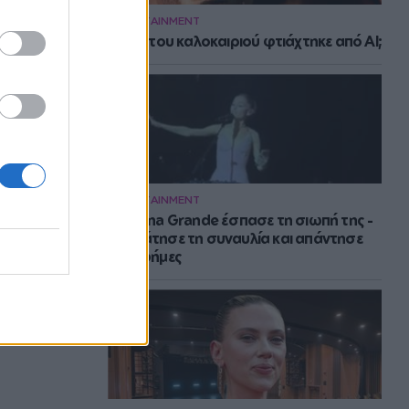
ENTERTAINMENT
Το hit του καλοκαιριού φτιάχτηκε από AI;
ENTERTAINMENT
H Ariana Grande έσπασε τη σιωπή της -
Σταμάτησε τη συναυλία και απάντησε
στις φήμες