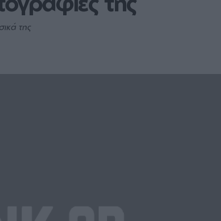
ογραφίες της
σικά της