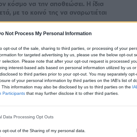
ον κόσμο να την αποθεώσει. Η ίδια
ετά, με το κοινό της να αναρωτιέται
o Not Process My Personal Information
διάσημη τηλεπερσόνα εμφανίζεται φορώντας
 ποζάρει δίπλα στην πισίνα, δείχνοντας το
to opt-out of the sale, sharing to third parties, or processing of your per
ι, χωρίς φίλτρας και photoshop.
formation for targeted advertising by us, please use the below opt-out s
r selection. Please note that after your opt-out request is processed y
eing interest-based ads based on personal information utilized by us or
ε τις φωτογραφίες αυτές;
disclosed to third parties prior to your opt-out. You may separately opt-
losure of your personal information by third parties on the IAB’s list of
τον χαμό που κάνουν στα social media με τις
. This information may also be disclosed by us to third parties on the
IA
 που είναι πάντα στιλάτες, πανέμορφες και
Participants
that may further disclose it to other third parties.
χνουν κάτι διαφορετικό, σχολιάζονται
ινε και στην περίπτωση της Kourtney, η
l Data Processing Opt Outs
υσάριστες φωτογραφίες, μετά τις διέγραψε.
o opt-out of the Sharing of my personal data.