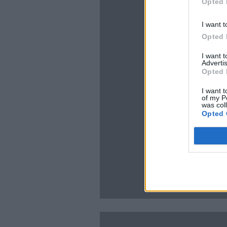
Opted 
I want t
Opted 
I want 
Advertis
Opted 
I want t
of my P
was col
Opted 