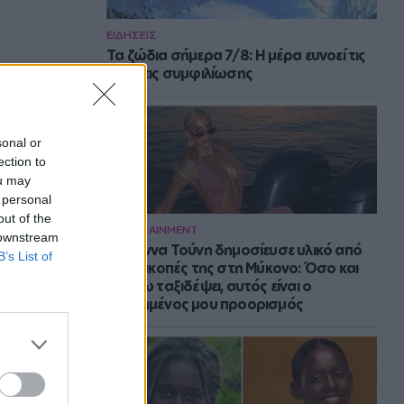
ΕΙΔΗΣΕΙΣ
Τα ζώδια σήμερα 7/8: Η μέρα ευνοεί τις
κινήσεις συμφιλίωσης
sonal or
ection to
ou may
 personal
out of the
ENTERTAINMENT
 downstream
Η Ιωάννα Τούνη δημοσίευσε υλικό από
B’s List of
τις διακοπές της στη Μύκονο: Όσο και
αν έχω ταξιδέψει, αυτός είναι ο
αγαπημένος μου προορισμός