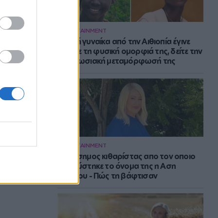
ENTERTAINMENT
Νεαρή γυναίκα από την Αιθιοπία έγινε
viral με τη φυσική ομορφιά της, δείτε την
εντυπωσιακή μεταμόρφωσή της
ENTERTAINMENT
Ο διάσημος κιθαρίστας απο τον οποιο
εμπνεύστηκε το όνομα της η Αση
Μπήλιου - Πώς τη βάφτισαν