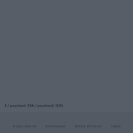
3 / position1: 328 / position2: 1530
© 2026 PINK.GR
ΕΠΙΚΟΙΝΩΝΙΑ
ΘΕΣΕΙΣ ΕΡΓΑΣΙΑΣ
TERMS