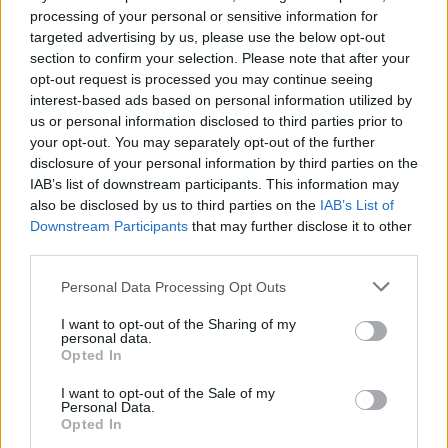
processing of your personal or sensitive information for
targeted advertising by us, please use the below opt-out
section to confirm your selection. Please note that after your
opt-out request is processed you may continue seeing
interest-based ads based on personal information utilized by
us or personal information disclosed to third parties prior to
your opt-out. You may separately opt-out of the further
disclosure of your personal information by third parties on the
IAB’s list of downstream participants. This information may
also be disclosed by us to third parties on the
IAB’s List of
Downstream Participants
that may further disclose it to other
third parties.
Personal Data Processing Opt Outs
Ακολουθήστε το Pink.gr στο
Google News
και
μάθετε πρώτοι
τα πιο hot νέα
.
I want to opt-out of the Sharing of my
personal data.
Opted In
Ακολουθήστε το Pink.gr και στο
Instagram
I want to opt-out of the Sale of my
Personal Data.
Opted In