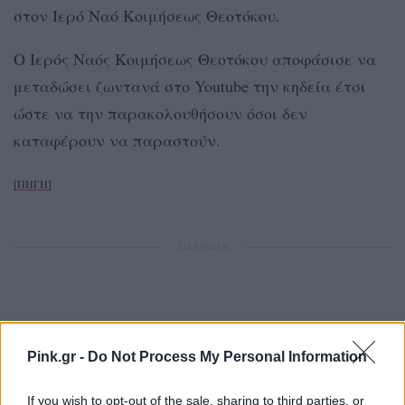
στον Ιερό Ναό Κοιμήσεως Θεοτόκου.
Ο Ιερός Ναός Κοιμήσεως Θεοτόκου αποφάσισε να
μεταδώσει ζωντανά στο Youtube την κηδεία έτσι
ώστε να την παρακολουθήσουν όσοι δεν
καταφέρουν να παραστούν.
[ΠΗΓΗ]
ΔΙΑΦΗΜΙΣΗ
Pink.gr -
Do Not Process My Personal Information
If you wish to opt-out of the sale, sharing to third parties, or