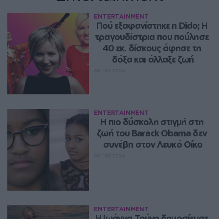
ENTERTAINMENT
Πού εξαφανίστηκε η Dido; Η 
τραγουδίστρια που πούλησε 
40 εκ. δίσκους άφησε τη 
δόξα και άλλαξε ζωή
ΑΥΓ 07, 2026
ENTERTAINMENT
Η πιο δύσκολη στιγμή στη 
ζωή του Barack Obama δεν 
συνέβη στον Λευκό Οίκο
ΑΥΓ 07, 2026
ENTERTAINMENT
Η Ιωάννα Τούνη δημοσίευσε 