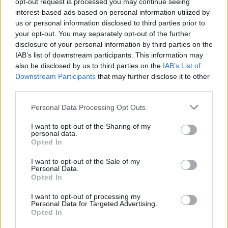
opt-out request is processed you may continue seeing
interest-based ads based on personal information utilized by
us or personal information disclosed to third parties prior to
your opt-out. You may separately opt-out of the further
disclosure of your personal information by third parties on the
IAB’s list of downstream participants. This information may
also be disclosed by us to third parties on the
IAB’s List of
Ακολουθήστε το Pink.gr στο
Google News
και
Downstream Participants
that may further disclose it to other
third parties.
μάθετε πρώτοι
τα πιο hot νέα
.
Personal Data Processing Opt Outs
Ακολουθήστε το Pink.gr και στο
Instagram
I want to opt-out of the Sharing of my
personal data.
Opted In
I want to opt-out of the Sale of my
Personal Data.
Opted In
ΔΙΑΦΗΜΙΣΗ
I want to opt-out of processing my
Personal Data for Targeted Advertising.
Opted In