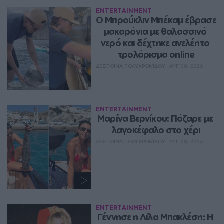
ENTERTAINMENT
Ο Μπρούκλιν Μπέκαμ έβρασε 
μακαρόνια με θαλασσινό 
νερό και δέχτηκε ανελέητο 
τρολάρισμα online
ΔΈΣΠΟΙΝΑ ΠΟΛΥΧΡΟΝΊΔΟΥ
ΑΥΓ 08, 2026
ENTERTAINMENT
Μαρίνα Βερνίκου: Πόζαρε με 
λαγοκέφαλο στο χέρι
ΔΈΣΠΟΙΝΑ ΠΟΛΥΧΡΟΝΊΔΟΥ
ΑΥΓ 08, 2026
ENTERTAINMENT
Γέννησε η Λίλα Μπακλέση: Η 