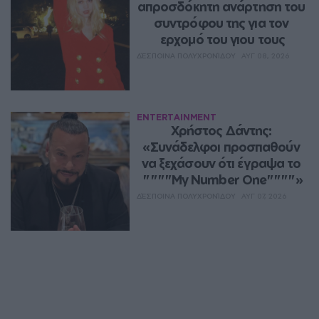
απροσδόκητη ανάρτηση του 
συντρόφου της για τον 
ερχομό του γιου τους
ΔΈΣΠΟΙΝΑ ΠΟΛΥΧΡΟΝΊΔΟΥ
ΑΥΓ 08, 2026
ENTERTAINMENT
Χρήστος Δάντης: 
«Συνάδελφοι προσπαθούν 
να ξεχάσουν ότι έγραψα το 
""""My Number One""""»
ΔΈΣΠΟΙΝΑ ΠΟΛΥΧΡΟΝΊΔΟΥ
ΑΥΓ 07, 2026