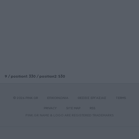
9 / position1: 330 / position2: 530
© 2026 PINK.GR
ΕΠΙΚΟΙΝΩΝΙΑ
ΘΕΣΕΙΣ ΕΡΓΑΣΙΑΣ
TERMS
PRIVACY
SITE MAP
RSS
PINK.GR NAME & LOGO ARE REGISTERED TRADEMARKS