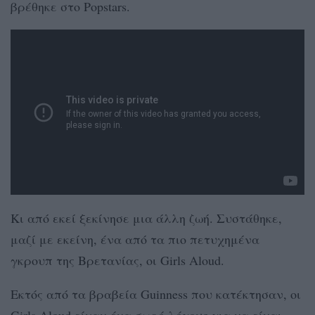
βρέθηκε στο Popstars.
Κι από εκεί ξεκίνησε μια άλλη ζωή. Συστάθηκε,
μαζί με εκείνη, ένα από τα πιο πετυχημένα
γκρουπ της Βρετανίας, οι Girls Aloud.
Eκτός από τα βραβεία Guinness που κατέκτησαν, οι
Girls Aloud είχαν ένα σωρό λόγους για να είναι