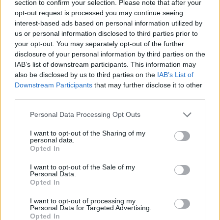
section to confirm your selection. Please note that after your
opt-out request is processed you may continue seeing
interest-based ads based on personal information utilized by
us or personal information disclosed to third parties prior to
your opt-out. You may separately opt-out of the further
disclosure of your personal information by third parties on the
IAB’s list of downstream participants. This information may
also be disclosed by us to third parties on the
IAB’s List of
Downstream Participants
that may further disclose it to other
Ακολουθήστε το Pink.gr στο
Google News
και
third parties.
μάθετε πρώτοι
τα πιο hot νέα
.
Personal Data Processing Opt Outs
Ακολουθήστε το Pink.gr και στο
Instagram
I want to opt-out of the Sharing of my
personal data.
Opted In
I want to opt-out of the Sale of my
Personal Data.
Opted In
ΔΙΑΦΗΜΙΣΗ
I want to opt-out of processing my
Personal Data for Targeted Advertising.
Opted In