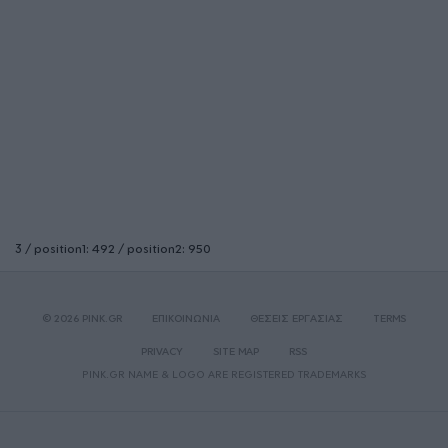
3 / position1: 492 / position2: 950
© 2026 PINK.GR
ΕΠΙΚΟΙΝΩΝΙΑ
ΘΕΣΕΙΣ ΕΡΓΑΣΙΑΣ
TERMS
PRIVACY
SITE MAP
RSS
PINK.GR NAME & LOGO ARE REGISTERED TRADEMARKS