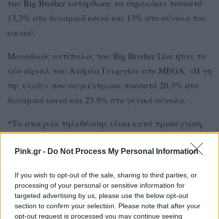
του Big Brother κατόρθωσε να σημειώσει ποσοστό
13,3% στο δυναμικό κοινό και 13% στο σύνολο του
κοινού.
Μοναδικός αντίπαλος του Big Brother Live ήταν το
νέο σίριαλ του Ανδρέα Γεωργίου στο MEGA, «Η γη
της ελιάς» που συγκέντρωσε ποσοστό 20.3% στο
δυναμικό κοινό και 23.8% στο γενικό σύνολο.
*Τα στοιχεία τηλεθέασης είναι κατά προσέγγιση,
αφορούν στη χρονική ζώνη μετάδοσης των
προγραμμάτων και είναι ενδεικτικά. Η αναλυτική
Pink.gr -
Do Not Process My Personal Information
αναφορά τηλεθέασης με τα ακριβή στοιχεία για
If you wish to opt-out of the sale, sharing to third parties, or
όλα τα προγράμματα σε όλα τα κοινά, όπως και
processing of your personal or sensitive information for
έρευνες αγοράς, είναι διαθέσιμα μόνο στην
targeted advertising by us, please use the below opt-out
section to confirm your selection. Please note that after your
εταιρεία μετρήσεων Nielsen.
opt-out request is processed you may continue seeing