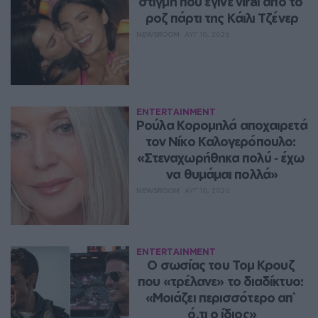
στιγμή που έγινε viral από το 
ροζ πάρτι της Κάιλι Τζένερ
NEWSROOM
ΑΥΓ 10, 2026
ENTERTAINMENT
Ρούλα Κορομηλά αποχαιρετά 
τον Νίκο Καλογερόπουλο: 
«Στεναχωρήθηκα πολύ ‑ έχω 
να θυμάμαι πολλά»
NEWSROOM
ΑΥΓ 10, 2026
ENTERTAINMENT
Ο σωσίας του Τομ Κρουζ 
που «τρέλανε» το διαδίκτυο: 
«Μοιάζει περισσότερο απ` 
ό,τι ο ίδιος»