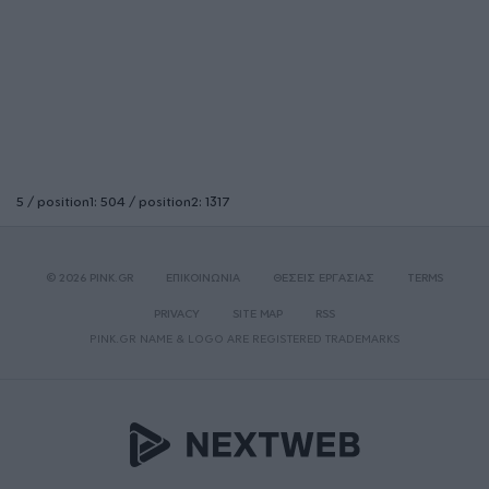
5 / position1: 504 / position2: 1317
© 2026 PINK.GR
ΕΠΙΚΟΙΝΩΝΙΑ
ΘΕΣΕΙΣ ΕΡΓΑΣΙΑΣ
TERMS
PRIVACY
SITE MAP
RSS
PINK.GR NAME & LOGO ARE REGISTERED TRADEMARKS