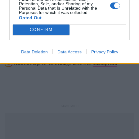
Retention, Sale, and/or Sharing of my
Personal Data that Is Unrelated with the
Purposes for which it was collected.
Opted Out
CONFIRM
Ακολουθήστε το Pink.gr στο
Google News
και
μάθετε πρώτοι
τα πιο hot νέα
.
Data Deletion
Data Access
Privacy Policy
Ακολουθήστε το Pink.gr και στο
Instagram
ΔΙΑΦΗΜΙΣΗ