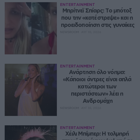
ENTERTAINMENT
Μπρίτνεϊ Σπίαρς: Το μπότοξ 
που την «κατέστρεψε» και η 
προειδοποίηση στις γυναίκες
NEWSROOM
ΑΥΓ 10, 2026
ENTERTAINMENT
Ανάρτηση όλο νόημα: 
«Κάποιοι άντρες είναι απλά 
κατώτεροι των 
περιστάσεων» λέει η 
Ανδρομάχη
NEWSROOM
ΑΥΓ 10, 2026
ENTERTAINMENT
Χέιλι Μπίμπερ: Η τολμηρή 