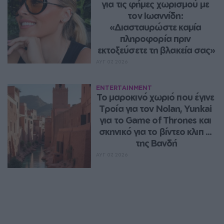
για τις φήμες χωρισμού με 
τον Ιωαννίδη: 
«Διασταυρώστε καμία 
πληροφορία πριν 
εκτοξεύσετε τη βλακεία σας»
ΑΥΓ 07, 2026
ENTERTAINMENT
Το μαροκινό χωριό που έγινε 
Τροία για τον Nolan, Yunkai 
για το Game of Thrones και 
σκηνικό για το βίντεο κλιπ ... 
της Βανδή
ΑΥΓ 07, 2026