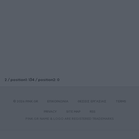
2 / position1: 134 / position2: 0
© 2026 PINK.GR
ΕΠΙΚΟΙΝΩΝΙΑ
ΘΕΣΕΙΣ ΕΡΓΑΣΙΑΣ
TERMS
PRIVACY
SITE MAP
RSS
PINK.GR NAME & LOGO ARE REGISTERED TRADEMARKS