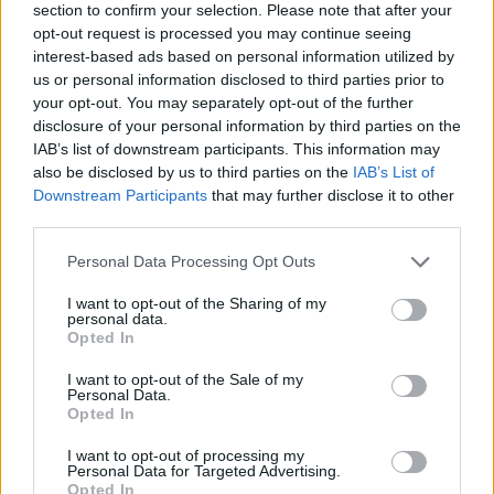
section to confirm your selection. Please note that after your
opt-out request is processed you may continue seeing
interest-based ads based on personal information utilized by
us or personal information disclosed to third parties prior to
your opt-out. You may separately opt-out of the further
disclosure of your personal information by third parties on the
IAB’s list of downstream participants. This information may
also be disclosed by us to third parties on the
IAB’s List of
Downstream Participants
that may further disclose it to other
Ακολουθήστε το Pink.gr στο
Google News
και
third parties.
μάθετε πρώτοι
τα πιο hot νέα
.
Personal Data Processing Opt Outs
Ακολουθήστε το Pink.gr και στο
Instagram
I want to opt-out of the Sharing of my
personal data.
Opted In
I want to opt-out of the Sale of my
Personal Data.
Opted In
ΔΙΑΦΗΜΙΣΗ
I want to opt-out of processing my
Personal Data for Targeted Advertising.
Opted In