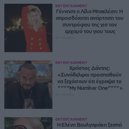
ENTERTAINMENT
Γέννησε η Λίλα Μπακλέση: Η 
απροσδόκητη ανάρτηση του 
συντρόφου της για τον 
ερχομό του γιου τους
ΑΥΓ 08, 2026
ENTERTAINMENT
Χρήστος Δάντης: 
«Συνάδελφοι προσπαθούν 
να ξεχάσουν ότι έγραψα το 
""""My Number One""""»
ΑΥΓ 07, 2026
ENTERTAINMENT
Η Ελένη Βουλγαράκη ξεσπά 