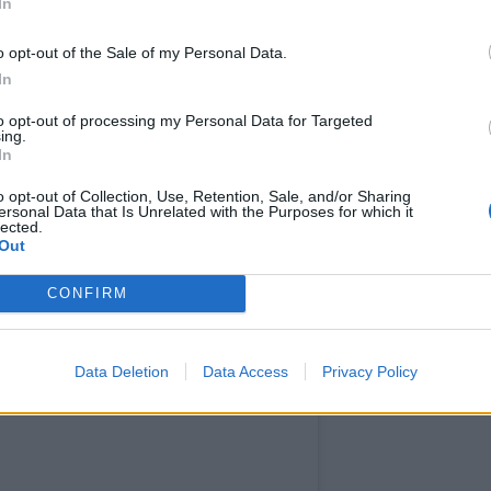
In
o opt-out of the Sale of my Personal Data.
In
tagram.
to opt-out of processing my Personal Data for Targeted
ing.
In
Η δημοσίευση κοινοποιήθηκε από το χρήστη Konstantina Spyropoulou (@konstantinaspyropoulou)
o opt-out of Collection, Use, Retention, Sale, and/or Sharing
ersonal Data that Is Unrelated with the Purposes for which it
lected.
Out
CONFIRM
Data Deletion
Data Access
Privacy Policy