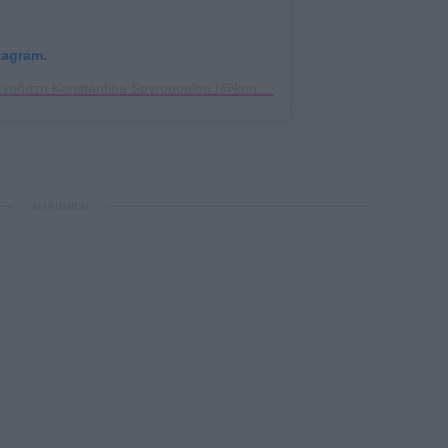
tagram.
Η δημοσίευση κοινοποιήθηκε από το χρήστη Konstantina Spyropoulou (@konstantinaspyropoulou)
ΔΙΑΦΗΜΙΣΗ