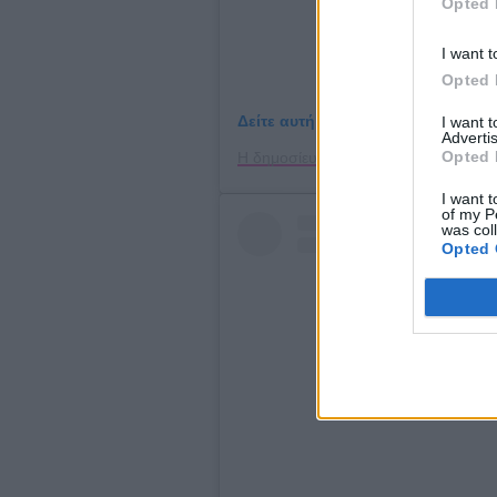
Opted 
I want t
Opted 
Δείτε αυτή τη δημοσίευση στο Ins
I want 
Advertis
Opted 
I want t
of my P
was col
Opted 