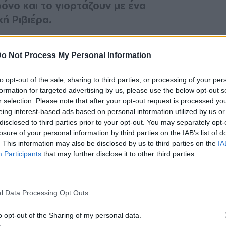
ρόνο και το γιορτάζουν με ένα
κή Ριβιέρα.
τήσει ποτέ τον έρωτά της μακριά από τα
o Not Process My Personal Information
ει ανεβάσει και άλλες φορές φωτογραφίες με
τειακή ωστόσο είναι από τις πιο όμορφες.
to opt-out of the sale, sharing to third parties, or processing of your per
formation for targeted advertising by us, please use the below opt-out s
 φωτογραφίες με μαγιό από το Μόντε Κάρλο.
r selection. Please note that after your opt-out request is processed y
eing interest-based ads based on personal information utilized by us or
disclosed to third parties prior to your opt-out. You may separately opt-
losure of your personal information by third parties on the IAB’s list of
. This information may also be disclosed by us to third parties on the
IA
Participants
that may further disclose it to other third parties.
l Data Processing Opt Outs
o opt-out of the Sharing of my personal data.