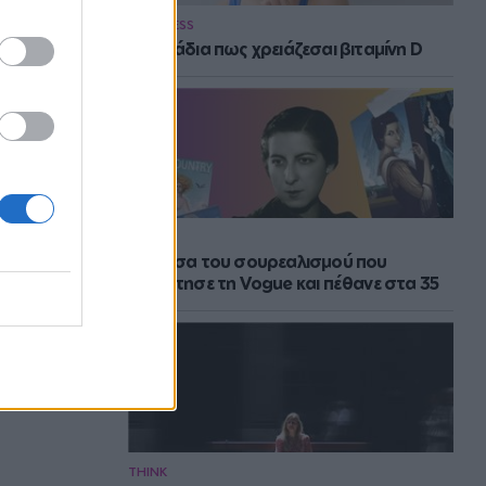
WELLNESS
3 σημάδια πως χρειάζεσαι βιταμίνη D
THINK
Η μούσα του σουρεαλισμού που
κατέκτησε τη Vogue και πέθανε στα 35
THINK