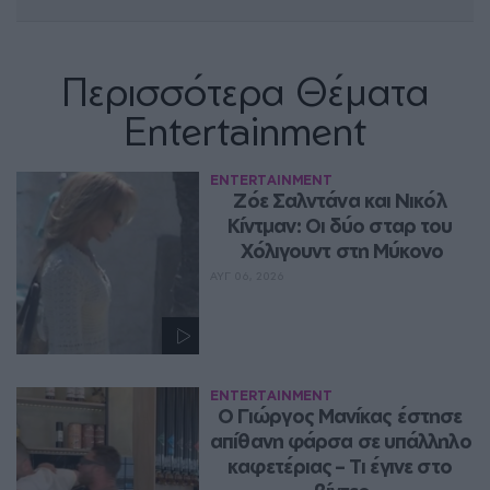
Περισσότερα Θέματα
Entertainment
ENTERTAINMENT
Ζόε Σαλντάνα και Νικόλ 
Κίντμαν: Οι δύο σταρ του 
Χόλιγουντ στη Μύκονο
ΑΥΓ 06, 2026
ENTERTAINMENT
Ο Γιώργος Μανίκας έστησε 
απίθανη φάρσα σε υπάλληλο 
καφετέριας – Τι έγινε στο 