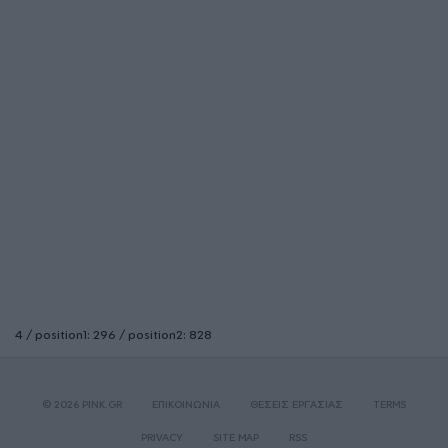
4 / position1: 296 / position2: 828
© 2026 PINK.GR
ΕΠΙΚΟΙΝΩΝΙΑ
ΘΕΣΕΙΣ ΕΡΓΑΣΙΑΣ
TERMS
PRIVACY
SITE MAP
RSS