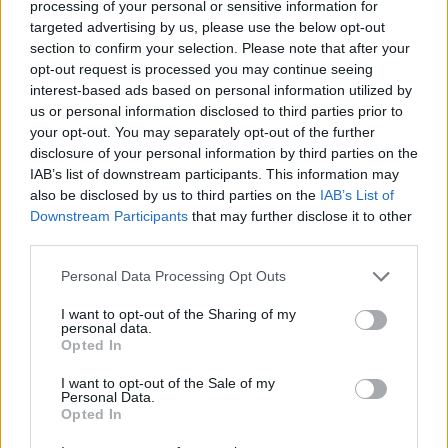
processing of your personal or sensitive information for
targeted advertising by us, please use the below opt-out
section to confirm your selection. Please note that after your
opt-out request is processed you may continue seeing
interest-based ads based on personal information utilized by
us or personal information disclosed to third parties prior to
your opt-out. You may separately opt-out of the further
disclosure of your personal information by third parties on the
IAB’s list of downstream participants. This information may
also be disclosed by us to third parties on the
IAB’s List of
Downstream Participants
that may further disclose it to other
third parties.
Personal Data Processing Opt Outs
Ακολουθήστε το Pink.gr στο
Google News
και
μάθετε πρώτοι
τα πιο hot νέα
.
I want to opt-out of the Sharing of my
personal data.
Opted In
Ακολουθήστε το Pink.gr και στο
Instagram
I want to opt-out of the Sale of my
Personal Data.
Opted In