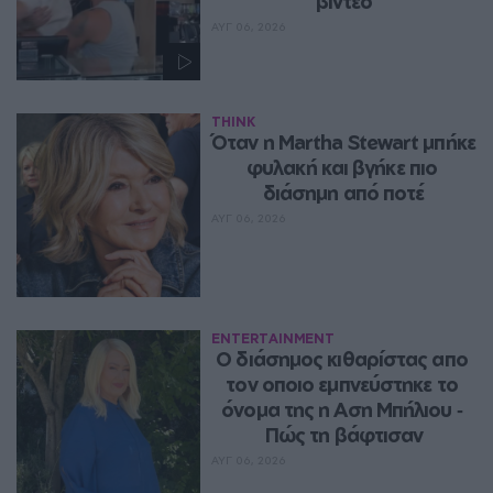
βίντεο
ΑΥΓ 06, 2026
THINK
Όταν η Martha Stewart μπήκε 
φυλακή και βγήκε πιο 
διάσημη από ποτέ
ΑΥΓ 06, 2026
ENTERTAINMENT
Ο διάσημος κιθαρίστας απο 
τον οποιο εμπνεύστηκε το 
όνομα της η Αση Μπήλιου ‑ 
Πώς τη βάφτισαν
ΑΥΓ 06, 2026