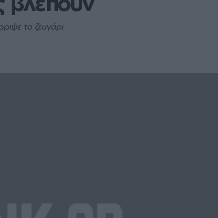
υς βλέπουν
ρριψε το ζευγάρι