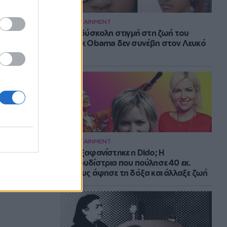
ENTERTAINMENT
Η πιο δύσκολη στιγμή στη ζωή του
Barack Obama δεν συνέβη στον Λευκό
Οίκο
ENTERTAINMENT
Πού εξαφανίστηκε η Dido; Η
τραγουδίστρια που πούλησε 40 εκ.
δίσκους άφησε τη δόξα και άλλαξε ζωή