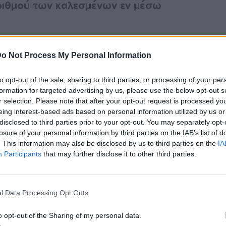
αριθμού των καλεσμένων εν μέσω
υσίες. Οπως αυτή της Μέγκαν Μαρκλ και
o Not Process My Personal Information
to opt-out of the sale, sharing to third parties, or processing of your per
νικού παλατιού αλλά και πηγές από τους
formation for targeted advertising by us, please use the below opt-out s
 απουσία δεν ήταν τυχαία και ότι οι Ομπάμα
r selection. Please note that after your opt-out request is processed y
eing interest-based ads based on personal information utilized by us or
αν να στείλουν ένα σαφές μήνυμα, ότι δηλαδή
disclosed to third parties prior to your opt-out. You may separately opt-
εσπάσει στη βρετανική βασιλική οικογένεια
losure of your personal information by third parties on the IAB’s list of
α πάρουν το μέρος της βασίλισσας και του
. This information may also be disclosed by us to third parties on the
IA
Participants
that may further disclose it to other third parties.
l Data Processing Opt Outs
 οι απόντες Μέγκαν Μαρκλ και Χάρι
o opt-out of the Sharing of my personal data.