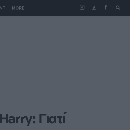
NT
MORE
rry: Γιατί 