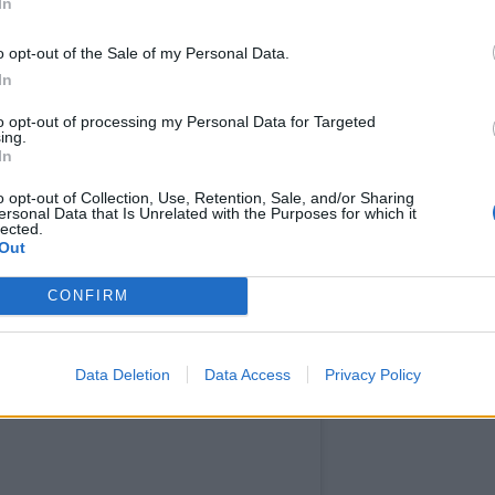
In
 παραβρέθηκαν ο Τζον Λέτζεντ και η Κρίσι
αρκλ παρουσιάστρια του CBS Γκέιλι Κινγκ,
o opt-out of the Sale of my Personal Data.
 η Beyoncé. Γιατί όμως οι Ομπάμα δεν κάλεσαν
In
ι;
to opt-out of processing my Personal Data for Targeted
ing.
In
o opt-out of Collection, Use, Retention, Sale, and/or Sharing
ersonal Data that Is Unrelated with the Purposes for which it
lected.
Out
CONFIRM
Data Deletion
Data Access
Privacy Policy