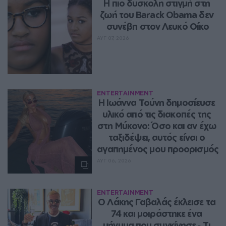
Η πιο δύσκολη στιγμή στη 
ζωή του Barack Obama δεν 
συνέβη στον Λευκό Οίκο
ΑΥΓ 07, 2026
ENTERTAINMENT
Η Ιωάννα Τούνη δημοσίευσε 
υλικό από τις διακοπές της 
στη Μύκονο: Όσο και αν έχω 
ταξιδέψει, αυτός είναι ο 
αγαπημένος μου προορισμός
ΑΥΓ 06, 2026
ENTERTAINMENT
Ο Λάκης Γαβαλάς έκλεισε τα 
74 και μοιράστηκε ένα 
μήνυμα που συγκίνησε ‑ Τι 