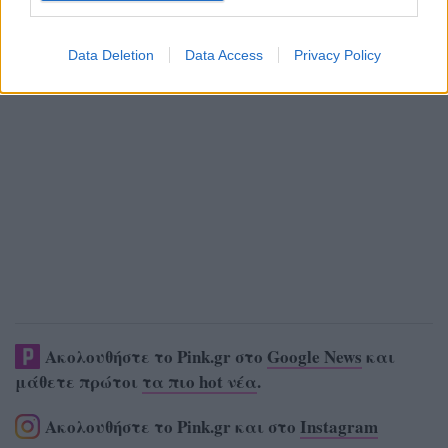
Data Deletion
Data Access
Privacy Policy
Ακολουθήστε το Pink.gr στο
Google News
και
μάθετε πρώτοι
τα πιο hot νέα
.
Ακολουθήστε το Pink.gr και στο
Instagram