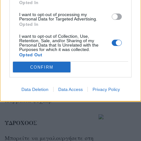
Opted In
Πολύ πιθανό να συμβεί μια
ανατροπή στο κοντινό
I want to opt-out of processing my
Personal Data for Targeted Advertising.
περιβάλλον σας και να ειπωθούν
Opted In
κουβέντες που θα σπάσουν
I want to opt-out of Collection, Use,
Retention, Sale, and/or Sharing of my
κούπες. Προσοχή!
Personal Data that Is Unrelated with the
Purposes for which it was collected.
Opted Out
ΑΙΓΟΚΕΡΩΣ
CONFIRM
Ο έρωτας βρίσκεται στη ζωή σας
Data Deletion
Data Access
Privacy Policy
και σας γεμίζει με ενέργεια και
ισορροπία ψυχική.
ΥΔΡΟΧΟΟΣ
Μπορείτε να μεγαλουργήσετε στη