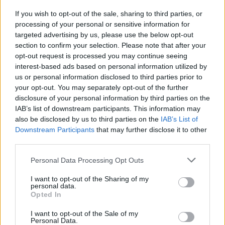
ΖΥΓΟΣ
If you wish to opt-out of the sale, sharing to third parties, or
Άτομα που δεν εμπιστεύεστε
processing of your personal or sensitive information for
targeted advertising by us, please use the below opt-out
πιθανόν να διεκδικήσουν κάτι που
section to confirm your selection. Please note that after your
είναι ίσως δύσκολο τώρα να το
opt-out request is processed you may continue seeing
interest-based ads based on personal information utilized by
έχουν από εσάς.
us or personal information disclosed to third parties prior to
your opt-out. You may separately opt-out of the further
disclosure of your personal information by third parties on the
ΣΚΟΡΠΙΟΣ
IAB’s list of downstream participants. This information may
also be disclosed by us to third parties on the
IAB’s List of
Η προσωπική σας ζωή θα σας
Downstream Participants
that may further disclose it to other
third parties.
απασχολήσει έντονα και ίσως
αυτό που φοβόσασταν συμβεί τις
Personal Data Processing Opt Outs
βραδινές ώρες.
I want to opt-out of the Sharing of my
personal data.
Opted In
ΤΟΞΟΤΗΣ
I want to opt-out of the Sale of my
Personal Data.