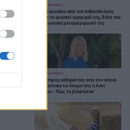
ENTERTAINMENT
Νεαρή γυναίκα από την Αιθιοπία έγινε
viral με τη φυσική ομορφιά της, δείτε την
εντυπωσιακή μεταμόρφωσή της
ENTERTAINMENT
Ο διάσημος κιθαρίστας απο τον οποιο
εμπνεύστηκε το όνομα της η Αση
Μπήλιου - Πώς τη βάφτισαν