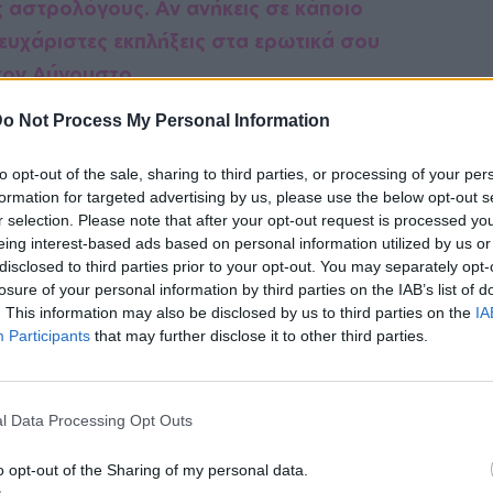
 αστρολόγους. Αν ανήκεις σε κάποιο
 ευχάριστες εκπλήξεις στα ερωτικά σου
τον Αύγουστο.
o Not Process My Personal Information
to opt-out of the sale, sharing to third parties, or processing of your per
formation for targeted advertising by us, please use the below opt-out s
r selection. Please note that after your opt-out request is processed y
eing interest-based ads based on personal information utilized by us or
Αυγούστου δείχνουν πολύ ευνοϊκές για τα
disclosed to third parties prior to your opt-out. You may separately opt-
ην πόλη είτε στις διακοπές, θα ζευγαρώσεις
losure of your personal information by third parties on the IAB’s list of
ς. Η γοητεία και το σeξαπίλ σου θα
. This information may also be disclosed by us to third parties on the
IA
Participants
that may further disclose it to other third parties.
 έτσι θα γνωρίσεις τον μελλοντικό σου
l Data Processing Opt Outs
o opt-out of the Sharing of my personal data.