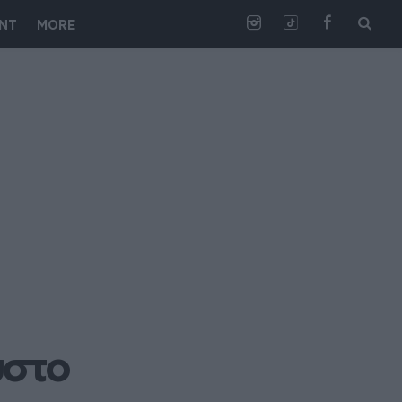
NT
MORE
υστο