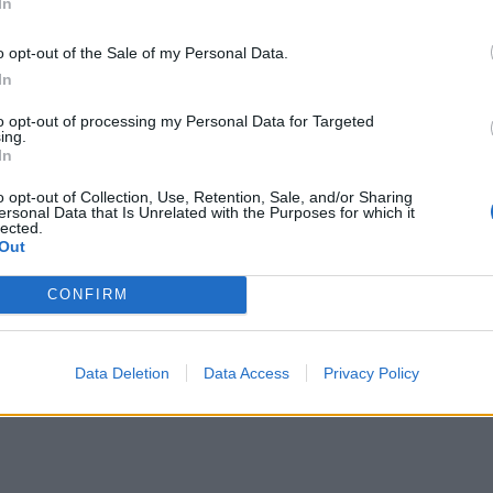
In
ρο του μήνα, ο ερωτισμός σου θα χτυπήσει
o opt-out of the Sale of my Personal Data.
In
αισθηματική από ποτέ. Μάλιστα θα κάνεις μια
χή και θα θέλεις να το βγάλεις ντελάλι σε
to opt-out of processing my Personal Data for Targeted
ing.
In
o opt-out of Collection, Use, Retention, Sale, and/or Sharing
ersonal Data that Is Unrelated with the Purposes for which it
lected.
Out
CONFIRM
ΔΙΑΦΗΜΙΣΗ
Data Deletion
Data Access
Privacy Policy