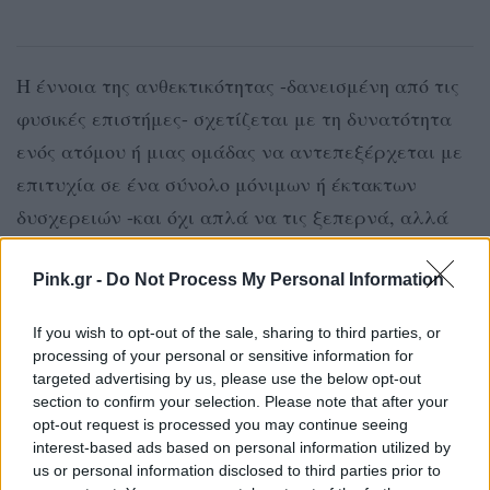
Η έννοια της ανθεκτικότητας -δανεισμένη από τις
φυσικές επιστήμες- σχετίζεται με τη δυνατότητα
ενός ατόμου ή μιας ομάδας να αντεπεξέρχεται με
επιτυχία σε ένα σύνολο μόνιμων ή έκτακτων
δυσχερειών -και όχι απλά να τις ξεπερνά, αλλά
να βελτιώνει και το επίπεδο ζωής μετά από αυτές.
Το πόσο ευάλωτο είναι ο καθένας ή η καθεμιά σε
Pink.gr -
Do Not Process My Personal Information
μια τέτοια συγκυρία, σχετίζεται φυσικά με την
If you wish to opt-out of the sale, sharing to third parties, or
πρότερη συνολική κατάστασή του και το επίπεδο
processing of your personal or sensitive information for
διαβίωσης. Για μια κοινότητα, πιο συγκεκριμένα,
targeted advertising by us, please use the below opt-out
section to confirm your selection. Please note that after your
αυτό αντανακλάται σε κάθε παράμετρο της ζωής
opt-out request is processed you may continue seeing
σε αυτή: τη διατροφή των παιδιών, τη θέση της
interest-based ads based on personal information utilized by
us or personal information disclosed to third parties prior to
γυναίκας, τη συμπεριφορά απέναντι σε ευάλωτες