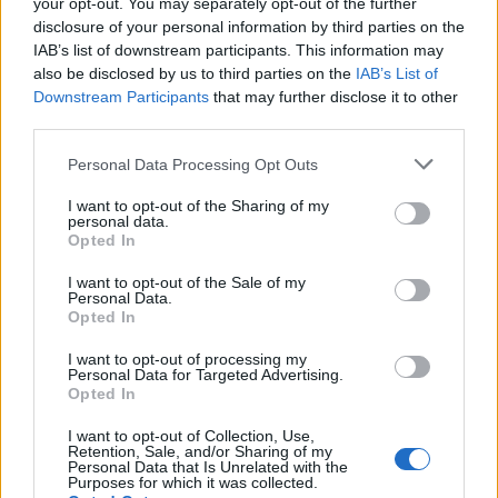
your opt-out. You may separately opt-out of the further
ομάδες, το δικαίωμα στην εργασία.
disclosure of your personal information by third parties on the
IAB’s list of downstream participants. This information may
Ωστόσο, υπάρχουν κοινότητες που βρίσκονται στις
also be disclosed by us to third parties on the
IAB’s List of
Downstream Participants
that may further disclose it to other
πιο φτωχές χώρες του κόσμου και κυρίως στην
third parties.
υποσαχάρια Αφρική που έχουν εξαιρετικά χαμηλό
Personal Data Processing Opt Outs
βιοτικό επίπεδο. Οι άνθρωποι ζουν με λιγότερο
από ένα δολάριο τη μέρα, δεν έχουν πρόσβαση σε
I want to opt-out of the Sharing of my
personal data.
πόσιμο νερό, ούτε σε υπηρεσίες υγείας, με λίγα
Opted In
λόγια ζουν για την επιβίωση και δεν είναι σε θέση
I want to opt-out of the Sale of my
Personal Data.
να ανταποκριθούν σε οποιαδήποτε δυσχέρεια ή
Opted In
κρίση. Γι’ αυτό και η ActionAid συνεχίζει τη
I want to opt-out of processing my
δουλειά της και λειτουργεί στον πυρήνα των
Personal Data for Targeted Advertising.
Opted In
προβλημάτων, αντιμετωπίζοντάς τα με εργαλεία
I want to opt-out of Collection, Use,
τη γνώση, τη διάθεση των ανθρώπων της και τη
Retention, Sale, and/or Sharing of my
Personal Data that Is Unrelated with the
στήριξη των φίλων της. Καθημερινή απόδειξη, η
Purposes for which it was collected.