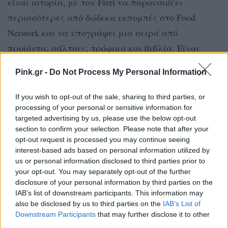
είναι ιστορία, με τον Fieri να παρουσιάζει
περισσότερες από δώδεκα εκπομπές στο Food
Network και να υπογράφει μια σειρά από
προϊόντα, σάλτσες, τρόφιμα και βιβλία. Είναι
επίσης ιδιοκτήτης μιας σειράς τεκίλας με τον
Pink.gr -
Do Not Process My Personal Information
Sammy Hagar.
If you wish to opt-out of the sale, sharing to third parties, or
Το Celebrity Net Worth εκτιμά πως η καθαρή
processing of your personal or sensitive information for
περιουσία του Fieri, είναι γύρω στα 40
targeted advertising by us, please use the below opt-out
section to confirm your selection. Please note that after your
εκατομμύρια δολάρια. Βάλτε μέσα και ένα
opt-out request is processed you may continue seeing
συμβόλαιο ύψους 80 εκατομμυρίων δολαρίων που
interest-based ads based on personal information utilized by
us or personal information disclosed to third parties prior to
υπέγραψε ο Guy Fieri με το Food Network τον Μάιο
your opt-out. You may separately opt-out of the further
του 2021, το οποίο αυτόματα τον έκανε τον τον πιο
disclosure of your personal information by third parties on the
ακριβοπληρωμένο σεφ στην καλωδιακή
IAB’s list of downstream participants. This information may
also be disclosed by us to third parties on the
IAB’s List of
τηλεόραση. Το συμβόλαιο ξεπερνά τα 26
Downstream Participants
that may further disclose it to other
εκατομμύρια δολάρια ετησίως, δηλαδή λίγο
third parties.