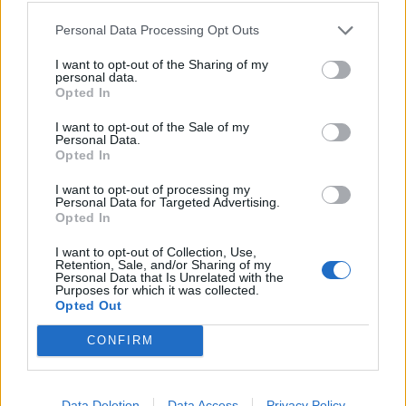
περισσότερο από τα 20 εκατομμύρια δολάρια
Personal Data Processing Opt Outs
ετησίως που παίρνει ο Ramsay από τις εκπομπές
I want to opt-out of the Sharing of my
του. Και ενώ ο Guy Fieri δεν έχει κανένα αστέρι
personal data.
Opted In
Michelin, έχει ένα βραβείο που δεν έχει ακόμη ο
I want to opt-out of the Sale of my
Gordon Ramsay: ένα αστέρι στο Hollywood Walk of
Personal Data.
Fame!
Opted In
I want to opt-out of processing my
ΔΙΑΦΗΜΙΣΗ
Personal Data for Targeted Advertising.
Opted In
I want to opt-out of Collection, Use,
Retention, Sale, and/or Sharing of my
Personal Data that Is Unrelated with the
Purposes for which it was collected.
Opted Out
CONFIRM
Data Deletion
Data Access
Privacy Policy