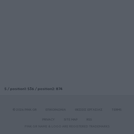
5 / position1: 536 / position2: 874
© 2026 PINK.GR
ΕΠΙΚΟΙΝΩΝΙΑ
ΘΕΣΕΙΣ ΕΡΓΑΣΙΑΣ
TERMS
PRIVACY
SITE MAP
RSS
PINK.GR NAME & LOGO ARE REGISTERED TRADEMARKS