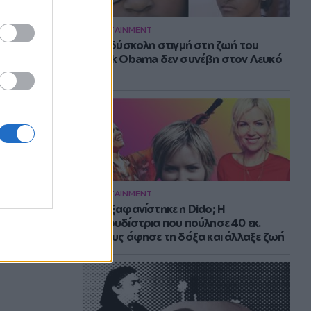
ENTERTAINMENT
Η πιο δύσκολη στιγμή στη ζωή του
Barack Obama δεν συνέβη στον Λευκό
Οίκο
ENTERTAINMENT
Πού εξαφανίστηκε η Dido; Η
τραγουδίστρια που πούλησε 40 εκ.
δίσκους άφησε τη δόξα και άλλαξε ζωή