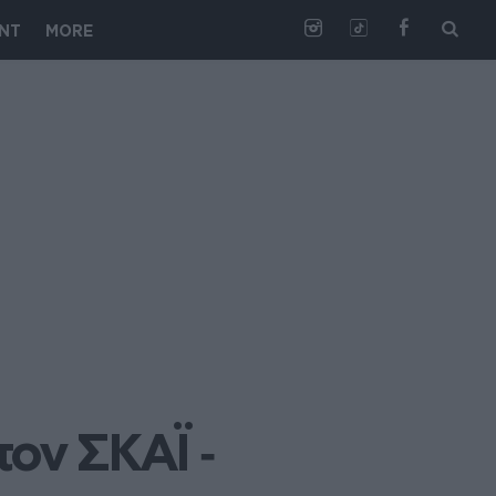
NT
MORE
ν ΣΚΑΪ ‑ 