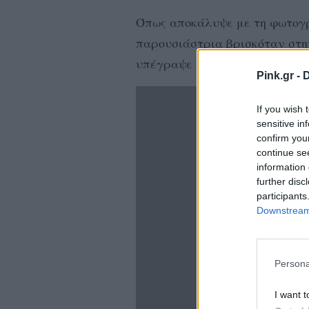
Όπως αποκάλυψε με τη φωτογρ
παρουσιάστρια βρισκόταν στην
υπέγραψε τη νέα της συμφωνί
Pink.gr -
D
If you wish 
sensitive in
confirm you
continue se
information 
further disc
participants
Downstream 
Persona
I want t