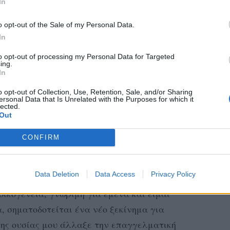
In
o opt-out of the Sale of my Personal Data.
In
to opt-out of processing my Personal Data for Targeted
ing.
ent editor του καναλιού, η Άλκηστις
In
στην εκπομπή «ΣουΚου Family» σχετικά με
o opt-out of Collection, Use, Retention, Sale, and/or Sharing
α να μείνει, δεν θα την αφήσουμε να φύγει.
ersonal Data that Is Unrelated with the Purposes for which it
lected.
ρότζεκτ».
Out
μερα της ίδιας εκπομπής πως η τηλεόραση της
CONFIRM
ναι πολύ ευτυχισμένη, που γυρνάει στην
Data Deletion
Data Access
Privacy Policy
ικογένεια, γνώριμη για εμένα και είμαι
, σηματοδοτείται ένα νέο ξεκίνημα για
 της ουσίας μου άλλαξε την επαγγελματική