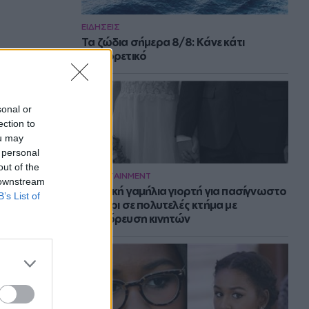
ΕΙΔΗΣΕΙΣ
Τα ζώδια σήμερα 8/8: Κάνε κάτι
διαφορετικό
sonal or
ection to
ou may
 personal
out of the
ENTERTAINMENT
 downstream
Μυστική γαμήλια γιορτή για πασίγνωστο
B’s List of
ζευγάρι σε πολυτελές κτήμα με
απαγόρευση κινητών