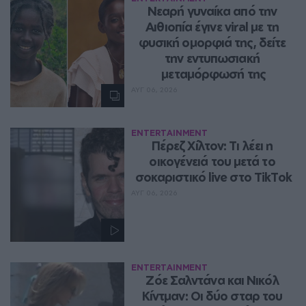
Νεαρή γυναίκα από την 
Αιθιοπία έγινε viral με τη 
φυσική ομορφιά της, δείτε 
την εντυπωσιακή 
μεταμόρφωσή της
ΑΥΓ 06, 2026
ENTERTAINMENT
Πέρεζ Χίλτον: Τι λέει η 
οικογένειά του μετά το 
σοκαριστικό live στο TikTok
ΑΥΓ 06, 2026
ENTERTAINMENT
Ζόε Σαλντάνα και Νικόλ 
Κίντμαν: Οι δύο σταρ του 