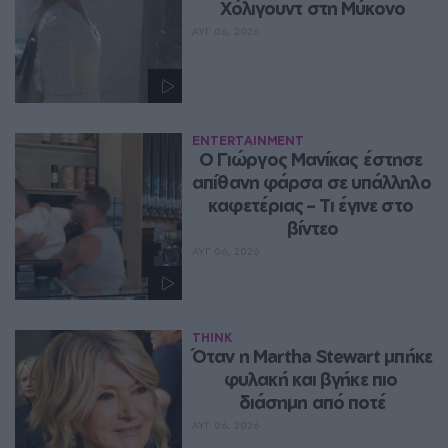
Χόλιγουντ στη Μύκονο
ΑΥΓ 06, 2026
ENTERTAINMENT
Ο Γιώργος Μανίκας έστησε 
απίθανη φάρσα σε υπάλληλο 
καφετέριας – Τι έγινε στο 
βίντεο
ΑΥΓ 06, 2026
THINK
Όταν η Martha Stewart μπήκε 
φυλακή και βγήκε πιο 
διάσημη από ποτέ
ΑΥΓ 06, 2026