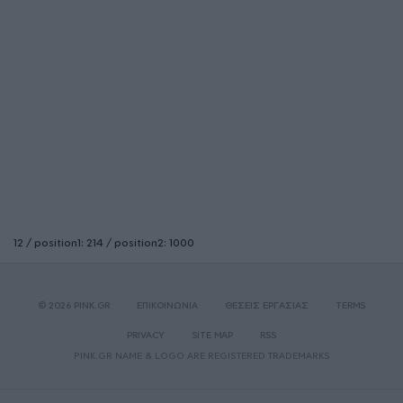
12 / position1: 214 / position2: 1000
© 2026 PINK.GR
ΕΠΙΚΟΙΝΩΝΙΑ
ΘΕΣΕΙΣ ΕΡΓΑΣΙΑΣ
TERMS
PRIVACY
SITE MAP
RSS
PINK.GR NAME & LOGO ARE REGISTERED TRADEMARKS