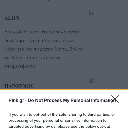
ΛΕΩΝ
Αν αισθάνεστε ότι το τελευταίο
διάστημα έχετε συνεχώς έναν
λόγο για να παραπονίεστε, βάλτε
τα δυνατά σας για να το
σταματήσετε!
ΠΑΡΘΕΝΟΣ
Δεν είναι εύκολο να βλέπουμε
Pink.gr -
Do Not Process My Personal Information
την θετική πλευρά πάντα, αλλά
If you wish to opt-out of the sale, sharing to third parties, or
τώρα είναι η στιγμή!
processing of your personal or sensitive information for
targeted advertising by us, please use the below opt-out