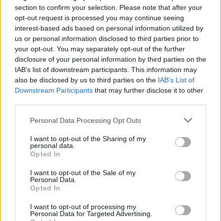
section to confirm your selection. Please note that after your
ΖΥΓΟΣ
opt-out request is processed you may continue seeing
interest-based ads based on personal information utilized by
Σε έναν καυγά με το ταίρι σας θα
us or personal information disclosed to third parties prior to
your opt-out. You may separately opt-out of the further
βγείτε πραγματικά κερδισμένοι
disclosure of your personal information by third parties on the
αν υποχωρήσετε.
IAB’s list of downstream participants. This information may
also be disclosed by us to third parties on the
IAB’s List of
Downstream Participants
that may further disclose it to other
third parties.
ΣΚΟΡΠΙΟΣ
Personal Data Processing Opt Outs
Όταν νιώθουμε πως όλα γύρω μας
I want to opt-out of the Sharing of my
πηγαίνουν στραβά, στρεφόμαστε
personal data.
Opted In
στους δικούς μας.
I want to opt-out of the Sale of my
Personal Data.
Opted In
ΤΟΞΟΤΗΣ
I want to opt-out of processing my
Personal Data for Targeted Advertising.
Περάστε ξέγνοιαστο χρόνο με