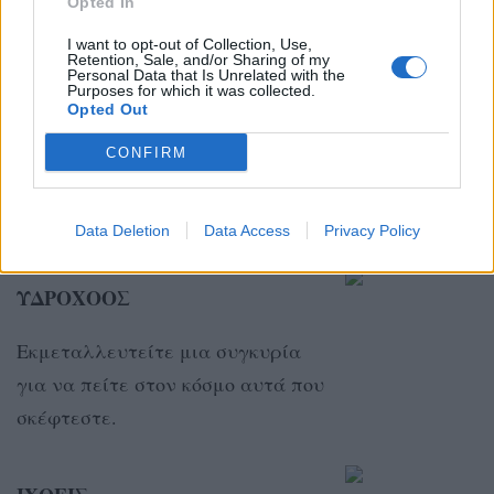
Opted In
κάποιον που αγαπάτε και όλα θα
I want to opt-out of Collection, Use,
γίνουν πιο όμορφα.
Retention, Sale, and/or Sharing of my
Personal Data that Is Unrelated with the
Purposes for which it was collected.
Opted Out
ΑΙΓΟΚΕΡΩΣ
CONFIRM
Τη σημερινή μέρα έχετε όλα τα
βλέμματα στραμμένα επάνω σας.
Data Deletion
Data Access
Privacy Policy
ΥΔΡΟΧΟΟΣ
Εκμεταλλευτείτε μια συγκυρία
για να πείτε στον κόσμο αυτά που
σκέφτεστε.