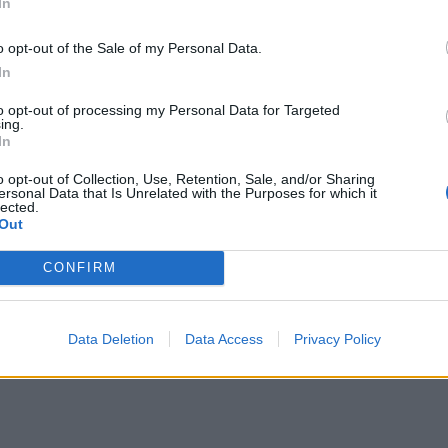
In
ιμετωπίζει κανείς όταν τη δει, μετά τη
o opt-out of the Sale of my Personal Data.
χολίασε πως «είναι μια τουριστική γραμμή,
In
ερινά για μετάβαση σε διάφορα νησιά και
to opt-out of processing my Personal Data for Targeted
ωση και εκ φόρτωση όταν βρίσκομαι κάτω
ing.
In
με αναγνωρίζει, ή μέσα στο πλοίο για να
ίνα μου. Πάλι με αναγνωρίζουν και υπάρχει
o opt-out of Collection, Use, Retention, Sale, and/or Sharing
ersonal Data that Is Unrelated with the Purposes for which it
ου ζητούν να βγουν φωτογραφίες μαζί μου».
lected.
Out
CONFIRM
Data Deletion
Data Access
Privacy Policy
ΔΙΑΦΗΜΙΣΗ