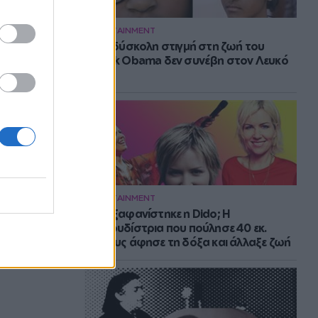
ENTERTAINMENT
Η πιο δύσκολη στιγμή στη ζωή του
Barack Obama δεν συνέβη στον Λευκό
Οίκο
ENTERTAINMENT
Πού εξαφανίστηκε η Dido; Η
τραγουδίστρια που πούλησε 40 εκ.
δίσκους άφησε τη δόξα και άλλαξε ζωή