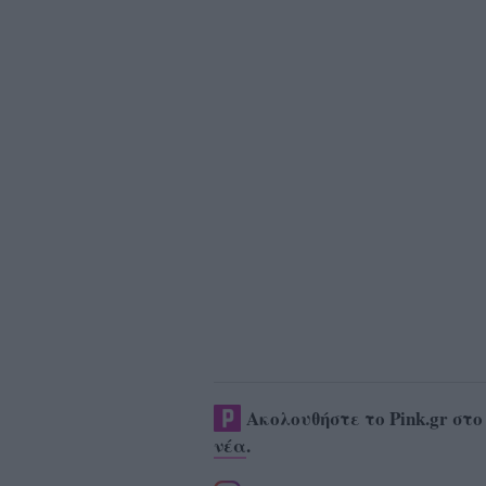
Ακολουθήστε το Pink.gr στ
νέα
.