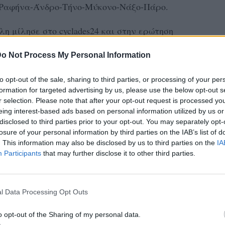
 Ραφήνα-Άνδρο-Τήνο-Μύκονο-Νάξο-Πάρο.
 μίλησε στο cyclades24 και στην ερώτηση
ασία της, είπε το εξής: «Δεν το άφησα
o Not Process My Personal Information
α των καθηκόντων μου για να μπορέσω να
 προχωρήσει το θέμα με το Survivor και να
to opt-out of the sale, sharing to third parties, or processing of your per
formation for targeted advertising by us, please use the below opt-out s
r selection. Please note that after your opt-out request is processed y
eing interest-based ads based on personal information utilized by us or
ζητούν να βγουν φωτογραφίες μαζί μου»
disclosed to third parties prior to your opt-out. You may separately opt-
losure of your personal information by third parties on the IAB’s list of
 γιατί πέρα το γεγονός ότι είναι αυτό που
. This information may also be disclosed by us to third parties on the
IA
έσει στον εαυτό μου κάποιους στόχους και
Participants
that may further disclose it to other third parties.
α ολοκληρώσω. Να καταφέρω να ολοκληρώσω το
ως θα προχωρήσω και θα συνεχίσω. Είμαι
l Data Processing Opt Outs
 αρχίσει και γι αυτό το λόγο είμαι εδώ
o opt-out of the Sharing of my personal data.