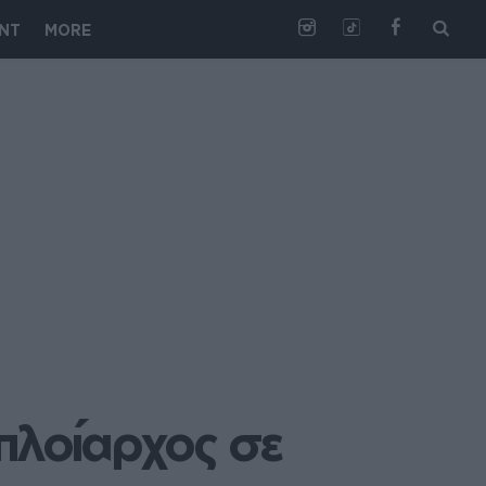
NT
MORE
λοίαρχος σε 