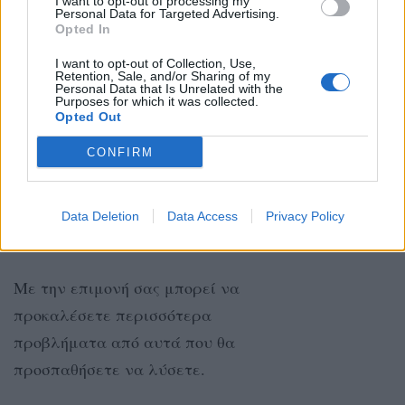
I want to opt-out of processing my
Personal Data for Targeted Advertising.
διάθεση!
Opted In
I want to opt-out of Collection, Use,
Retention, Sale, and/or Sharing of my
ΑΙΓΟΚΕΡΩΣ
Personal Data that Is Unrelated with the
Purposes for which it was collected.
Opted Out
Μην κακιώνετε εύκολα, ειδικά με
τους φίλους σας ή τον/τη
CONFIRM
σύντροφό σας!
Data Deletion
Data Access
Privacy Policy
ΥΔΡΟΧΟΟΣ
Με την επιμονή σας μπορεί να
προκαλέσετε περισσότερα
προβλήματα από αυτά που θα
προσπαθήσετε να λύσετε.