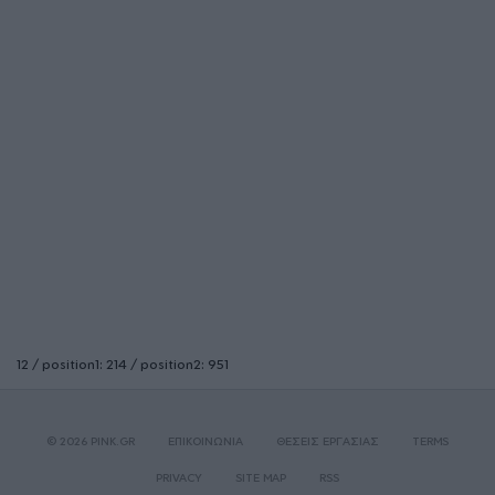
12 / position1: 214 / position2: 951
© 2026 PINK.GR
ΕΠΙΚΟΙΝΩΝΙΑ
ΘΕΣΕΙΣ ΕΡΓΑΣΙΑΣ
TERMS
PRIVACY
SITE MAP
RSS