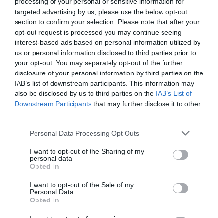
processing of your personal or sensitive information for
σας βοηθήσουν με το πιο
targeted advertising by us, please use the below opt-out
section to confirm your selection. Please note that after your
πρόσφατο φλερτ σας.
opt-out request is processed you may continue seeing
interest-based ads based on personal information utilized by
us or personal information disclosed to third parties prior to
ΣΚΟΡΠΙΟΣ
your opt-out. You may separately opt-out of the further
disclosure of your personal information by third parties on the
Μπορεί να αισθάνεστε σαν να
IAB’s list of downstream participants. This information may
also be disclosed by us to third parties on the
IAB’s List of
πηγαίνετε για να εξερευνήσετε
Downstream Participants
that may further disclose it to other
μια καινούργια περιοχή, είτε
third parties.
φυσικά είτε πνευματικά.
Personal Data Processing Opt Outs
I want to opt-out of the Sharing of my
ΤΟΞΟΤΗΣ
personal data.
Opted In
Μια καινούργια σχέση και ένας
I want to opt-out of the Sale of my
Personal Data.
καινούργιος σκοπός στον οποίο
Opted In
έχετε αφιερωθεί σας φτιάχνει τη