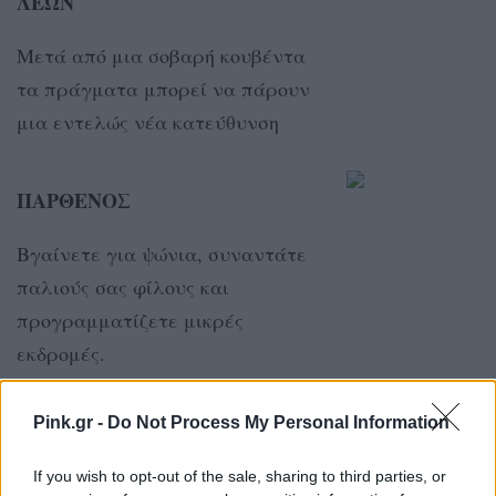
ΛΕΩΝ
Μετά από μια σοβαρή κουβέντα
τα πράγματα μπορεί να πάρουν
μια εντελώς νέα κατεύθυνση
ΠΑΡΘΕΝΟΣ
Βγαίνετε για ψώνια, συναντάτε
παλιούς σας φίλους και
προγραμματίζετε μικρές
εκδρομές.
Pink.gr -
Do Not Process My Personal Information
ΖΥΓΟΣ
If you wish to opt-out of the sale, sharing to third parties, or
Συμβουλευτείτε φίλους για να