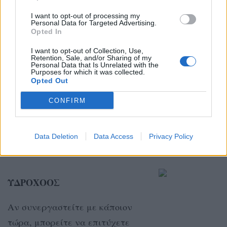
ΤΟΞΟΤΗΣ
I want to opt-out of processing my
Personal Data for Targeted Advertising.
Ένας φίλος θα σας βοηθήσει να
Opted In
μπείτε με ανανεωμένη ενέργεια
I want to opt-out of Collection, Use,
σε οτιδήποτε προσπαθείτε!
Retention, Sale, and/or Sharing of my
Personal Data that Is Unrelated with the
Purposes for which it was collected.
Opted Out
ΑΙΓΟΚΕΡΩΣ
CONFIRM
Το σύμπαν σας καλεί να κλείσετε
τις ηλεκτρονικές συσκευές και
Data Deletion
Data Access
Privacy Policy
εφαρμογές σας…
ΥΔΡΟΧΟΟΣ
Αν συνεργαστείτε με κάποιον
τώρα, μπορείτε να επιτύχετε