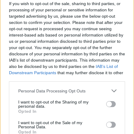
If you wish to opt-out of the sale, sharing to third parties, or
σας.
processing of your personal or sensitive information for
targeted advertising by us, please use the below opt-out
section to confirm your selection. Please note that after your
ΖΥΓΟΣ
opt-out request is processed you may continue seeing
interest-based ads based on personal information utilized by
Σήμερα είναι η κατάλληλη στιγμή
us or personal information disclosed to third parties prior to
your opt-out. You may separately opt-out of the further
για να θέσετε γερές βάσεις σε
disclosure of your personal information by third parties on the
όποια προσπάθεια επιδιώκετε...
IAB’s list of downstream participants. This information may
also be disclosed by us to third parties on the
IAB’s List of
Downstream Participants
that may further disclose it to other
third parties.
ΣΚΟΡΠΙΟΣ
Personal Data Processing Opt Outs
Μπορεί να χρειαστεί να
I want to opt-out of the Sharing of my
ξεκινήσετε από την αρχή αλλά θα
personal data.
Opted In
αξίζει τον κόπο.
I want to opt-out of the Sale of my
Personal Data.
Opted In