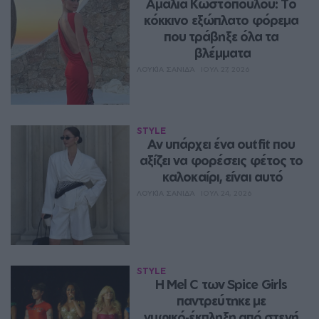
Αμαλία Κωστοπούλου: Το 
κόκκινο εξώπλατο φόρεμα 
που τράβηξε όλα τα 
βλέμματα
ΛΟΥΚΊΑ ΣΑΝΙΔΆ
ΙΟΥΛ 27, 2026
STYLE
Αν υπάρχει ένα outfit που 
αξίζει να φορέσεις φέτος το 
καλοκαίρι, είναι αυτό
ΛΟΥΚΊΑ ΣΑΝΙΔΆ
ΙΟΥΛ 24, 2026
STYLE
Η Mel C των Spice Girls 
παντρεύτηκε με 
νυφικό‑έκπληξη από στενή 