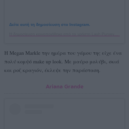
Δείτε αυτή τη δημοσίευση στο Instagram.
Η δημοσίευση κοινοποιήθηκε από το χρήστη Lash Purveyor Since 2004 (@eyemimosanfrancisco)
Η Megan Markle την ημέρα του γάμου της είχε ένα
πολύ κομψό make up look. Με μαύρο μολύβι, σκιά
και ροζ κραγιόν, έκλεψε την παράσταση.
Ariana Grande