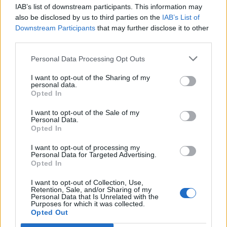
IAB’s list of downstream participants. This information may
also be disclosed by us to third parties on the
IAB’s List of
Downstream Participants
that may further disclose it to other
Δείτε αυτή τη δημοσίευση στο Instagram.
third parties.
Η δημοσίευση κοινοποιήθηκε από το χρήστη Stand For Monarchy (@stand_for_monarchy)
Personal Data Processing Opt Outs
I want to opt-out of the Sharing of my
Ένα ακόμα elegant look ήταν αυτό της πριγκίπισσας
personal data.
Opted In
Ευγενίας. Είχε αρκετά έντονες μακριές
βλεφαρίδες και απλό κατα τ’αλλα μακιγιάζ.
I want to opt-out of the Sale of my
Personal Data.
Opted In
Kim Kardashian
I want to opt-out of processing my
Personal Data for Targeted Advertising.
Opted In
I want to opt-out of Collection, Use,
Retention, Sale, and/or Sharing of my
Personal Data that Is Unrelated with the
Purposes for which it was collected.
Opted Out