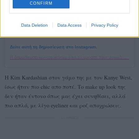
CONFIRM
Data Deletion
Data Access
Privacy Policy
Δείτε αυτή τη δημοσίευση στο Instagram.
Η δημοσίευση κοινοποιήθηκε από το χρήστη Your Jewish Wedding Your Way (@smashingtheglass)
Η Kim Kardashian στον γάμο της με τον Kanye West,
ίσως ήταν πιο chic απο ποτέ. Το make up look της
δεν ήταν έντονο όπως μας έχει συνηθίσει, αλλά
πιο απλό, με λίγο eyeliner και ροζ αποχρώσεις.
ΔΙΑΦΗΜΙΣΗ