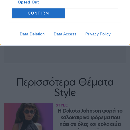
Opted Out
CONFIRM
Data Deletion
Data Access
Privacy Policy
Περισσότερα Θέματα
Style
STYLE
Η Dakota Johnson φορά το 
καλοκαιρινό φόρεμα που 
πάει σε όλες και κολακεύει 