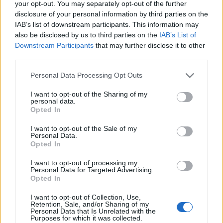
your opt-out. You may separately opt-out of the further
disclosure of your personal information by third parties on the
Ακολουθήστε το Pink.gr στο
Google News
και
IAB’s list of downstream participants. This information may
μάθετε πρώτοι
τα πιο hot νέα
.
also be disclosed by us to third parties on the
IAB’s List of
Downstream Participants
that may further disclose it to other
Ακολουθήστε το Pink.gr και στο
Instagram
third parties.
Personal Data Processing Opt Outs
I want to opt-out of the Sharing of my
personal data.
Opted In
ΔΙΑΦΗΜΙΣΗ
I want to opt-out of the Sale of my
Personal Data.
Opted In
I want to opt-out of processing my
Personal Data for Targeted Advertising.
Opted In
I want to opt-out of Collection, Use,
Retention, Sale, and/or Sharing of my
Personal Data that Is Unrelated with the
Purposes for which it was collected.