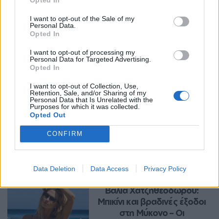
I want to opt-out of the Sale of my
Personal Data.
Opted In
I want to opt-out of processing my
Personal Data for Targeted Advertising.
Opted In
I want to opt-out of Collection, Use,
Retention, Sale, and/or Sharing of my
Personal Data that Is Unrelated with the
Purposes for which it was collected.
Opted Out
Περισσότερα Θέματα
CONFIRM
Entertainment
Data Deletion
Data Access
Privacy Policy
ENTERTAINMENT
Βάλια Χατζηθεοδώρου: 
Μπικίνι και βραδινές έξοδοι 
στη Μύκονο – Οι 