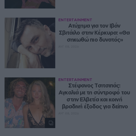
ENTERTAINMENT
Ατύχημα για τον Ιβάν 
Σβιτάιλο στην Κέρκυρα: «Θα 
σηκωθώ πιο δυνατός»
ΑΥΓ 08, 2026
ENTERTAINMENT
Στέφανος Τσιτσιπάς: 
Αγκαλιά με τη σύντροφό του 
στην Ελβετία και κοινή 
βραδινή έξοδος για δείπνο
ΑΥΓ 08, 2026