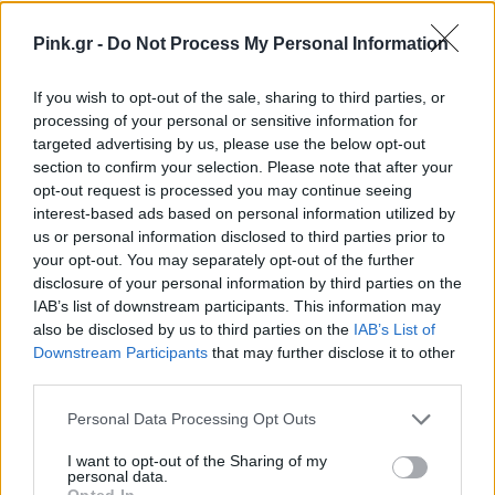
Ακολουθήστε το Pink.gr στο
Google News
και
Pink.gr -
Do Not Process My Personal Information
μάθετε πρώτοι
τα πιο hot νέα
.
If you wish to opt-out of the sale, sharing to third parties, or
Ακολουθήστε το Pink.gr και στο
Instagram
processing of your personal or sensitive information for
targeted advertising by us, please use the below opt-out
section to confirm your selection. Please note that after your
opt-out request is processed you may continue seeing
interest-based ads based on personal information utilized by
us or personal information disclosed to third parties prior to
your opt-out. You may separately opt-out of the further
ΔΙΑΦΗΜΙΣΗ
disclosure of your personal information by third parties on the
IAB’s list of downstream participants. This information may
also be disclosed by us to third parties on the
IAB’s List of
Downstream Participants
that may further disclose it to other
third parties.
Personal Data Processing Opt Outs
I want to opt-out of the Sharing of my
personal data.
Opted In