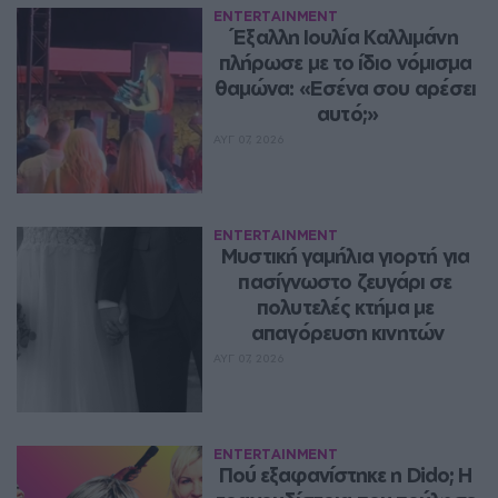
ENTERTAINMENT
Έξαλλη Ιουλία Καλλιμάνη 
πλήρωσε με το ίδιο νόμισμα 
θαμώνα: «Εσένα σου αρέσει 
αυτό;»
ΑΥΓ 07, 2026
ENTERTAINMENT
Μυστική γαμήλια γιορτή για 
πασίγνωστο ζευγάρι σε 
πολυτελές κτήμα με 
απαγόρευση κινητών
ΑΥΓ 07, 2026
ENTERTAINMENT
Πού εξαφανίστηκε η Dido; Η 