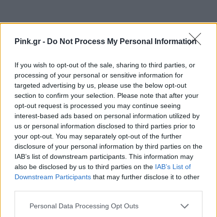
Pink.gr -
Do Not Process My Personal Information
Ακολουθήστε το Pink.gr στο
Google News
και
If you wish to opt-out of the sale, sharing to third parties, or
μάθετε πρώτοι
τα πιο hot νέα
.
processing of your personal or sensitive information for
targeted advertising by us, please use the below opt-out
section to confirm your selection. Please note that after your
Ακολουθήστε το Pink.gr και στο
Instagram
opt-out request is processed you may continue seeing
interest-based ads based on personal information utilized by
us or personal information disclosed to third parties prior to
your opt-out. You may separately opt-out of the further
disclosure of your personal information by third parties on the
IAB’s list of downstream participants. This information may
ΔΙΑΦΗΜΙΣΗ
also be disclosed by us to third parties on the
IAB’s List of
Downstream Participants
that may further disclose it to other
third parties.
Personal Data Processing Opt Outs