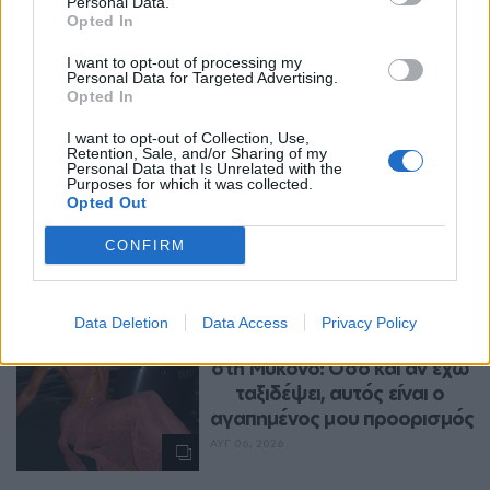
Personal Data.
Opted In
I want to opt-out of processing my
Personal Data for Targeted Advertising.
Opted In
I want to opt-out of Collection, Use,
Retention, Sale, and/or Sharing of my
Personal Data that Is Unrelated with the
Purposes for which it was collected.
Περισσότερα Θέματα
Opted Out
Entertainment
CONFIRM
ENTERTAINMENT
Η Ιωάννα Τούνη δημοσίευσε 
Data Deletion
Data Access
Privacy Policy
υλικό από τις διακοπές της 
στη Μύκονο: Όσο και αν έχω 
ταξιδέψει, αυτός είναι ο 
αγαπημένος μου προορισμός
ΑΥΓ 06, 2026