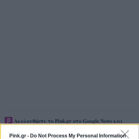
Ακολουθήστε το Pink.gr στο
Google News
και
μάθετε πρώτοι
τα πιο hot νέα
.
Pink.gr -
Do Not Process My Personal Information