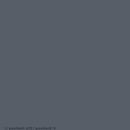
1 / position1: 672 / position2: 0