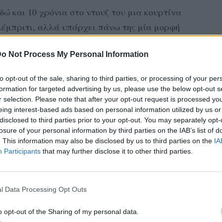
εδώ και 10 χρόνια στο ντουζ του μια κουρτίνα
λέμπριτι, αλλά υπάρχει πάνω της μία μορφή
νωρίσει.
Πόσταρε μια εικόνα λοιπόν, η οποία
o Not Process My Personal Information
to opt-out of the sale, sharing to third parties, or processing of your per
formation for targeted advertising by us, please use the below opt-out s
r selection. Please note that after your opt-out request is processed y
eing interest-based ads based on personal information utilized by us or
disclosed to third parties prior to your opt-out. You may separately opt-
losure of your personal information by third parties on the IAB’s list of
. This information may also be disclosed by us to third parties on the
IA
Participants
that may further disclose it to other third parties.
l Data Processing Opt Outs
o opt-out of the Sharing of my personal data.