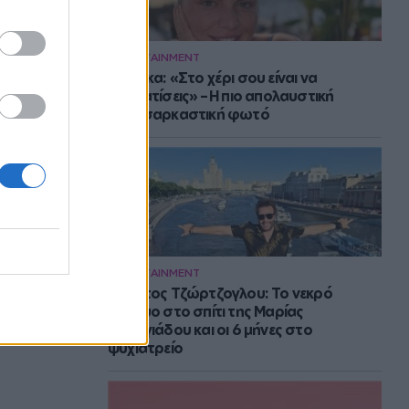
ENTERTAINMENT
Μπάρκα: «Στο χέρι σου είναι να
αδυνατίσεις» – Η πιο απολαυστική
αυτοσαρκαστική φωτό
ENTERTAINMENT
Στράτος Τζώρτζογλου: Το νεκρό
έμβρυο στο σπίτι της Μαρίας
Γεωργιάδου και οι 6 μήνες στο
ψυχιατρείο