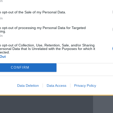
In
o opt-out of the Sale of my Personal Data.
In
to opt-out of processing my Personal Data for Targeted
ing.
In
ξέρει, και δεν επικοινωνεί με τον σχεδιαστή
o opt-out of Collection, Use, Retention, Sale, and/or Sharing
ου ανάθεμα κι αν ξέρει).
ersonal Data that Is Unrelated with the Purposes for which it
lected.
Out
 Reddit αυτή τη στιγμή προσπαθεί να
CONFIRM
Data Deletion
Data Access
Privacy Policy