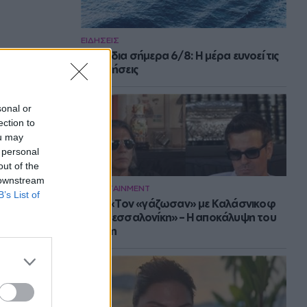
ΕΙΔΗΣΕΙΣ
Τα ζώδια σήμερα 6/8: Η μέρα ευνοεί τις
συζητήσεις
sonal or
ection to
ou may
 personal
out of the
 downstream
ENTERTAINMENT
B’s List of
Νίνο: «Τον «γάζωσαν» με Καλάσνικοφ
στη Θεσσαλονίκη» – Η αποκάλυψη του
Ψινάκη