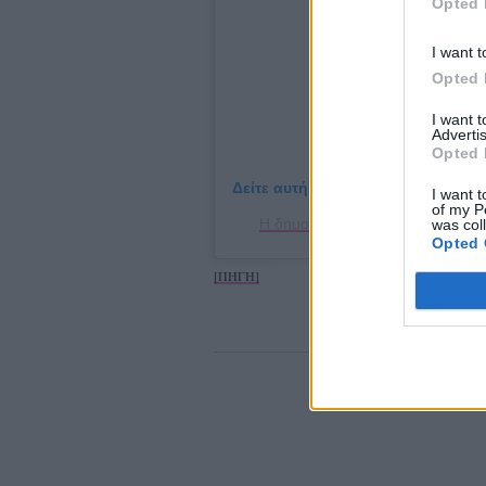
Opted 
I want t
Opted 
I want 
Advertis
Opted 
Δείτε αυτή τη δημοσίευση στο Ins
I want t
of my P
Η δημοσίευση κοινοποιήθηκε από
was col
Opted 
[ΠΗΓΗ]