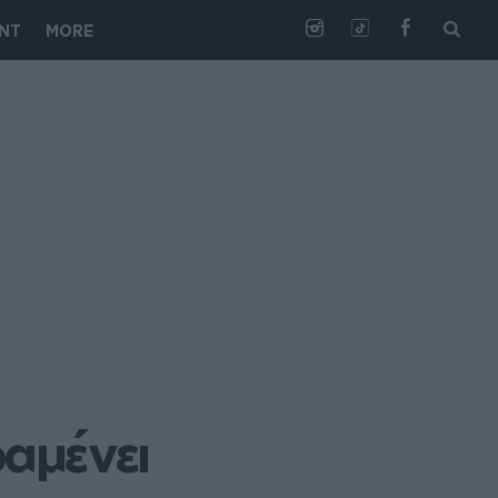
NT
MORE
αμένει 