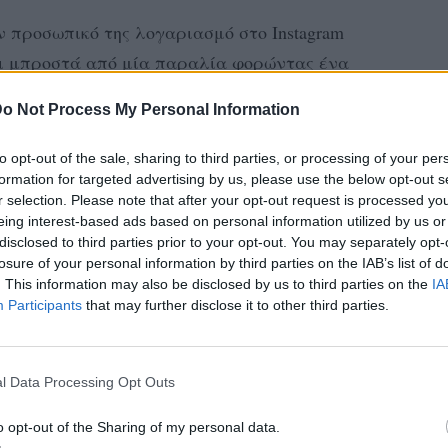
 προσωπικό της λογαριασμό στο Instagram
ι μπροστά από μία παραλία φορώντας ένα
και οι θαυμαστές της την έχουν «αποθεώσει»
o Not Process My Personal Information
.
to opt-out of the sale, sharing to third parties, or processing of your per
 δείχνει πως ξέρει να φροντίζει το
formation for targeted advertising by us, please use the below opt-out s
 το διατηρεί πάντα σε φόρμα, αφού δεν
r selection. Please note that after your opt-out request is processed y
eing interest-based ads based on personal information utilized by us or
ρά από την περίοδο, που «μεσουρανούσε»
disclosed to third parties prior to your opt-out. You may separately opt-
losure of your personal information by third parties on the IAB’s list of
. This information may also be disclosed by us to third parties on the
IA
Participants
that may further disclose it to other third parties.
l Data Processing Opt Outs
o opt-out of the Sharing of my personal data.