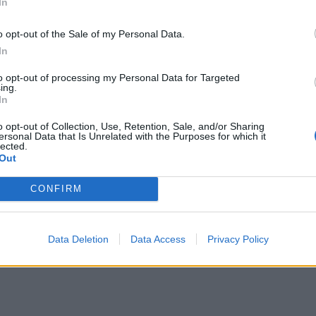
In
o opt-out of the Sale of my Personal Data.
In
to opt-out of processing my Personal Data for Targeted
ing.
In
tagram.
o opt-out of Collection, Use, Retention, Sale, and/or Sharing
ersonal Data that Is Unrelated with the Purposes for which it
 το χρήστη Gisele Bündchen (@gisele)
lected.
Out
CONFIRM
ΔΙΑΦΗΜΙΣΗ
Data Deletion
Data Access
Privacy Policy