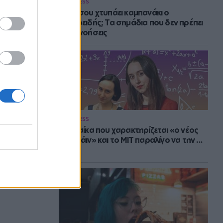
WELLNESS
Πότε σου χτυπάει καμπανάκι ο
θυρεοειδής; Τα σημάδια που δεν πρέπει
να αγνοήσεις
WELLNESS
Η γυναίκα που χαρακτηρίζεται «ο νέος
Αϊνστάιν» και το MIT παραλίγο να την ...
χάσει