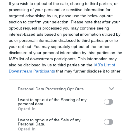
If you wish to opt-out of the sale, sharing to third parties, or
Αν κάποιος από το περιβάλλον
processing of your personal or sensitive information for
σας έχει στραφεί εναντίον σας
targeted advertising by us, please use the below opt-out
section to confirm your selection. Please note that after your
καλό θα είναι να τον
opt-out request is processed you may continue seeing
αντιμετωπίσετε τώρα
interest-based ads based on personal information utilized by
us or personal information disclosed to third parties prior to
your opt-out. You may separately opt-out of the further
ΣΚΟΡΠΙΟΣ
disclosure of your personal information by third parties on the
IAB’s list of downstream participants. This information may
also be disclosed by us to third parties on the
IAB’s List of
Σήμερα, ο τροχός της τύχης
Downstream Participants
that may further disclose it to other
υποδηλώνει ότι οι δυνάμεις της
third parties.
τύχης καθοδηγούν τα πράγματα,
Personal Data Processing Opt Outs
όχι εσείς. .
I want to opt-out of the Sharing of my
personal data.
Opted In
ΤΟΞΟΤΗΣ
I want to opt-out of the Sale of my
Personal Data.
Η απώλεια ελέγχου μιας
Opted In