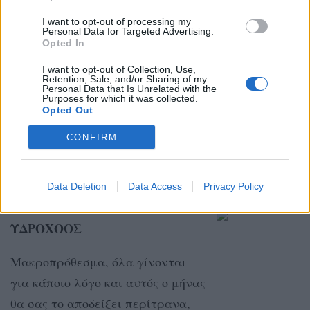
κατάστασης μπορεί να οδηγήσει
I want to opt-out of processing my
Personal Data for Targeted Advertising.
σε συναισθήματα άγχους και
Opted In
φόβου.
I want to opt-out of Collection, Use,
Retention, Sale, and/or Sharing of my
Personal Data that Is Unrelated with the
Purposes for which it was collected.
ΑΙΓΟΚΕΡΩΣ
Opted Out
Η πρόκλησή για εσάς: να έχετε
CONFIRM
εμπιστοσύνη στη γενναιοδωρία
του σύμπαντος.
Data Deletion
Data Access
Privacy Policy
ΥΔΡΟΧΟΟΣ
Μακροπρόθεσμα, όλα γίνονται
για κάποιο λόγο και αυτός ο μήνας
θα σας το αποδείξει περίτρανα,