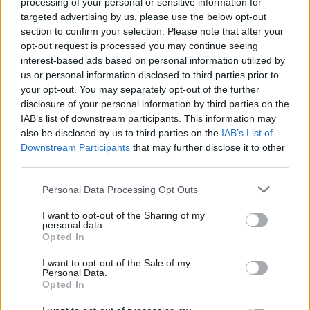
processing of your personal or sensitive information for
targeted advertising by us, please use the below opt-out
section to confirm your selection. Please note that after your
ΖΥΓΟΣ
opt-out request is processed you may continue seeing
interest-based ads based on personal information utilized by
Μην νιώσετε τύψεις για τα "ροζ
us or personal information disclosed to third parties prior to
your opt-out. You may separately opt-out of the further
γυαλιά" σας, τολμήστε να
disclosure of your personal information by third parties on the
κοιτάξετε τα πάντα πιο αίσια και
IAB’s list of downstream participants. This information may
also be disclosed by us to third parties on the
IAB’s List of
με προοπτική.
Downstream Participants
that may further disclose it to other
third parties.
ΣΚΟΡΠΙΟΣ
Personal Data Processing Opt Outs
I want to opt-out of the Sharing of my
Σημαντική περίοδος για του
personal data.
Opted In
περισσότερους από εσάς.
I want to opt-out of the Sale of my
Personal Data.
Opted In
ΤΟΞΟΤΗΣ