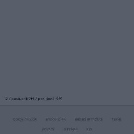
12 / position1: 214 / position2: 991
© 2026 PINK.GR
ΕΠΙΚΟΙΝΩΝΙΑ
ΘΕΣΕΙΣ ΕΡΓΑΣΙΑΣ
TERMS
PRIVACY
SITE MAP
RSS