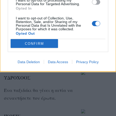
I want to opt-out of processing my
Personal Data for Targeted Advertising.
Είναι η στιγμή για στρατηγική και
Opted In
ουσιαστική δικτύωση!
I want to opt-out of Collection, Use,
Retention, Sale, and/or Sharing of my
Personal Data that Is Unrelated with the
Purposes for which it was collected.
ΑΙΓΟΚΕΡΩΣ
Opted Out
Βρίσκεστε σε μια περίοδο
CONFIRM
ανατροπών και θα πρέπει να
είστε αρκετά προσεκτικοί!
Data Deletion
Data Access
Privacy Policy
ΥΔΡΟΧΟΟΣ
Ένα ταξιδάκι θα γίνει η αιτία να
συναντήσετε τον έρωτα.