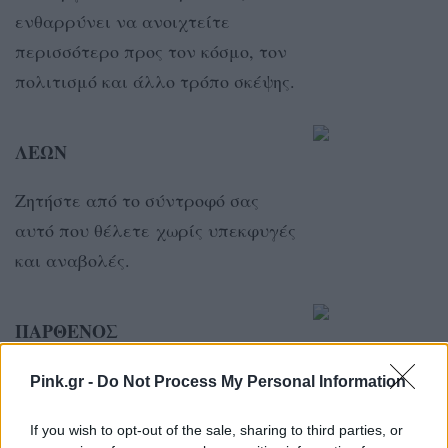
ενθαρρύνει να ανοιχτείτε
περισσότερο προς τον κόσμο, τον
πολιτισμό και άλλο τρόπο σκέψης.
ΛΕΩΝ
Ζητήστε από το σύντροφό σας
αυτό που θέλετε χωρίς υπεκφυγές
και αναβολές.
ΠΑΡΘΕΝΟΣ
Θα έχετε τη διάθεση να κάνετε
Pink.gr -
Do Not Process My Personal Information
μαζί με το ταίρι σας μια
If you wish to opt-out of the sale, sharing to third parties, or
παραμυθένια απόδραση.