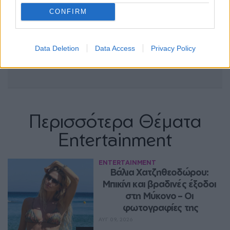
CONFIRM
Data Deletion
Data Access
Privacy Policy
Περισσότερα Θέματα
Entertainment
ENTERTAINMENT
Βάλια Χατζηθεοδώρου: 
Μπικίνι και βραδινές έξοδοι 
στη Μύκονο – Οι 
φωτογραφίες της
ΑΥΓ 09, 2026