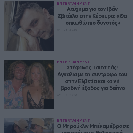
ENTERTAINMENT
Ατύχημα για τον Ιβάν 
Σβιτάιλο στην Κέρκυρα: «Θα 
σηκωθώ πιο δυνατός»
ΑΥΓ 08, 2026
ENTERTAINMENT
Στέφανος Τσιτσιπάς: 
Αγκαλιά με τη σύντροφό του 
στην Ελβετία και κοινή 
βραδινή έξοδος για δείπνο
ΑΥΓ 08, 2026
ENTERTAINMENT
Ο Μπρούκλιν Μπέκαμ έβρασε 
μακαρόνια με θαλασσινό 