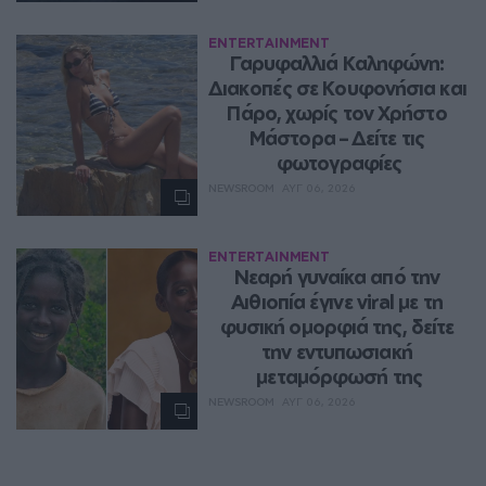
ENTERTAINMENT
Γαρυφαλλιά Καληφώνη: 
Διακοπές σε Κουφονήσια και 
Πάρο, χωρίς τον Χρήστο 
Μάστορα – Δείτε τις 
φωτογραφίες
NEWSROOM
ΑΥΓ 06, 2026
ENTERTAINMENT
Νεαρή γυναίκα από την 
Αιθιοπία έγινε viral με τη 
φυσική ομορφιά της, δείτε 
την εντυπωσιακή 
μεταμόρφωσή της
NEWSROOM
ΑΥΓ 06, 2026