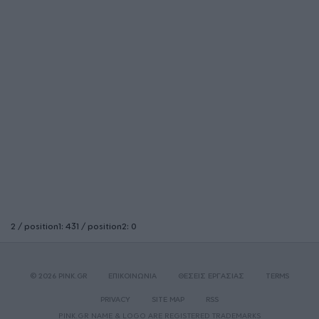
2 / position1: 431 / position2: 0
© 2026 PINK.GR
ΕΠΙΚΟΙΝΩΝΙΑ
ΘΕΣΕΙΣ ΕΡΓΑΣΙΑΣ
TERMS
PRIVACY
SITE MAP
RSS
PINK.GR NAME & LOGO ARE REGISTERED TRADEMARKS