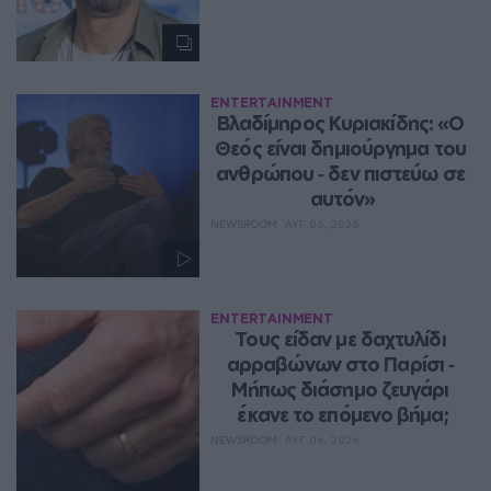
ENTERTAINMENT
Βλαδίμηρος Κυριακίδης: «Ο 
Θεός είναι δημιούργημα του 
ανθρώπου ‑ δεν πιστεύω σε 
αυτόν»
NEWSROOM
ΑΥΓ 06, 2026
ENTERTAINMENT
Τους είδαν με δαχτυλίδι 
αρραβώνων στο Παρίσι ‑ 
Μήπως διάσημο ζευγάρι 
έκανε το επόμενο βήμα;
NEWSROOM
ΑΥΓ 06, 2026