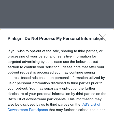
Pink.gr -
Do Not Process My Personal Information
If you wish to opt-out of the sale, sharing to third parties, or
processing of your personal or sensitive information for
targeted advertising by us, please use the below opt-out
Ακολουθήστε το Pink.gr στο
Google News
και
section to confirm your selection. Please note that after your
opt-out request is processed you may continue seeing
μάθετε πρώτοι
τα πιο hot νέα
.
interest-based ads based on personal information utilized by
us or personal information disclosed to third parties prior to
Ακολουθήστε το Pink.gr και στο
Instagram
your opt-out. You may separately opt-out of the further
disclosure of your personal information by third parties on the
IAB’s list of downstream participants. This information may
also be disclosed by us to third parties on the
IAB’s List of
Downstream Participants
that may further disclose it to other