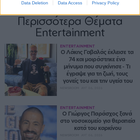
Data Deletion
Data Access
Privacy Policy
Περισσότερα Θέματα
Entertainment
ENTERTAINMENT
Ο Λάκης Γαβαλάς έκλεισε τα 
74 και μοιράστηκε ένα 
μήνυμα που συγκίνησε ‑ Τι 
έγραψε για τη ζωή, τους 
γονείς του και την υγεία του
NEWSROOM
ΑΥΓ 06, 2026
ENTERTAINMENT
O Γιώργος Παράσχος ξανά 
στο νοσοκομείο για θεραπεία 
κατά του καρκίνου
NEWSROOM
ΑΥΓ 06, 2026