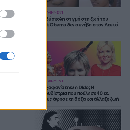
ENTERTAINMENT
Η πιο δύσκολη στιγμή στη ζωή του
Barack Obama δεν συνέβη στον Λευκό
Οίκο
ENTERTAINMENT
Πού εξαφανίστηκε η Dido; Η
τραγουδίστρια που πούλησε 40 εκ.
δίσκους άφησε τη δόξα και άλλαξε ζωή