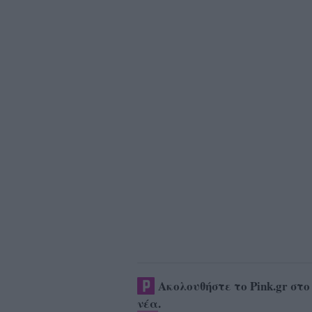
Ακολουθήστε το Pink.gr στ
νέα
.