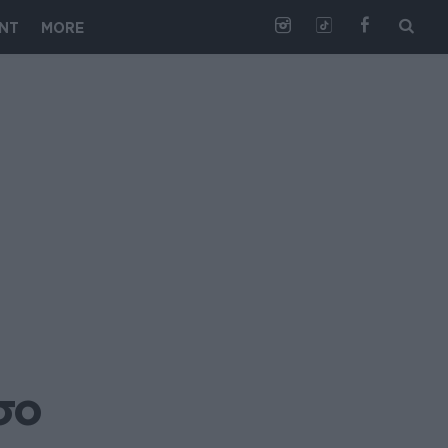
NT
MORE
ο 