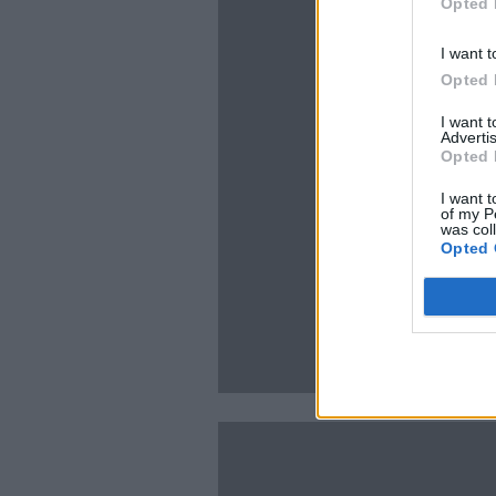
Opted 
I want t
Opted 
I want 
Advertis
Opted 
I want t
of my P
was col
Opted 