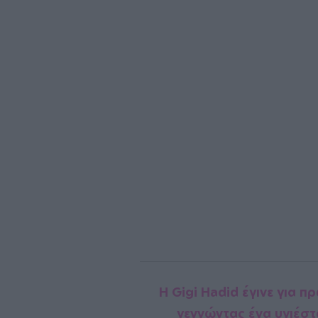
H Gigi Hadid έγινε για 
γεννώντας ένα υγιέστα