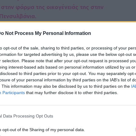
 στην φάρμα της οικογένειάς της στην
Πενσυλβάνια.
μοσύνη της βρισκόταν σε μια από τις πιο
o Not Process My Personal Information
Ανάμεσα σε fashion weeks και συνεργασίες,
to opt-out of the sale, sharing to third parties, or processing of your per
ς.
formation for targeted advertising by us, please use the below opt-out s
r selection. Please note that after your opt-out request is processed y
σύνη μου όσο έκανα πασαρέλα στο Fashion
eing interest-based ads based on personal information utilized by us or
disclosed to third parties prior to your opt-out. You may separately opt-
μουν αλλά έκανα πως δεν συμβαίνει τίποτα
losure of your personal information by third parties on the IAB’s list of
υνέντευξή της στο i-D.
. This information may also be disclosed by us to third parties on the
IA
Participants
that may further disclose it to other third parties.
ακέτο με μια φανταστική φωτογράφηση που
l Data Processing Opt Outs
o opt-out of the Sharing of my personal data.