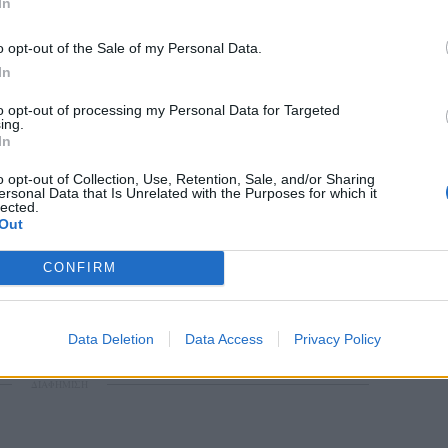
In
o opt-out of the Sale of my Personal Data.
In
to opt-out of processing my Personal Data for Targeted
ing.
In
o opt-out of Collection, Use, Retention, Sale, and/or Sharing
ersonal Data that Is Unrelated with the Purposes for which it
lected.
Out
tagram.
ο χρήστη Eva Herzigova (@evaherzigova)
CONFIRM
Data Deletion
Data Access
Privacy Policy
ΔΙΑΦΗΜΙΣΗ