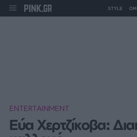
STYLE
ΟΜ
ENTERTAINMENT
Εύα Χερτζίκοβα: Δια