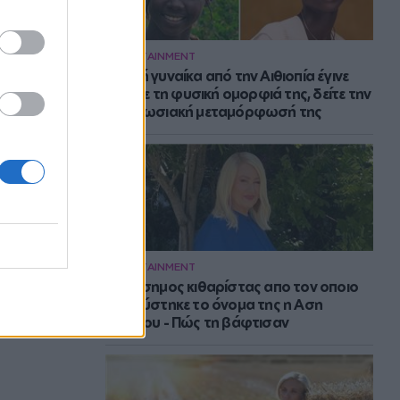
ENTERTAINMENT
Νεαρή γυναίκα από την Αιθιοπία έγινε
viral με τη φυσική ομορφιά της, δείτε την
εντυπωσιακή μεταμόρφωσή της
ENTERTAINMENT
Ο διάσημος κιθαρίστας απο τον οποιο
εμπνεύστηκε το όνομα της η Αση
Μπήλιου - Πώς τη βάφτισαν