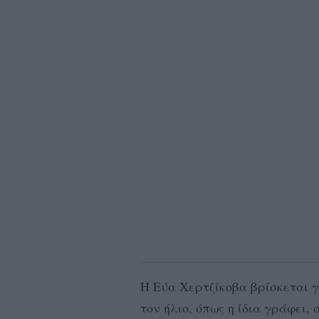
Η Εύα Χερτζίκοβα βρίσκεται 
τον ήλιο, όπως η ίδια γράφει,