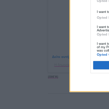
Opted 
I want t
Opted 
I want 
Advertis
Opted 
I want t
of my P
was col
Opted 
Δείτε αυτή τη δημοσίευση στο Ins
Η δημοσίευση κοινοποιήθηκε από τ
[ΠΗΓΗ]