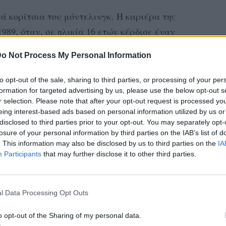
ά κορίτσια του μόντελινγκ. Η καριέρα της
989, όταν, σε ηλικία 16 ετών κέρδισε έναν
άγα. Ύστερα, μετακόμισε στο Παρίσι, όπου
o Not Process My Personal Information
ιώνεται.
to opt-out of the sale, sharing to third parties, or processing of your per
, η οποία την καθιέρωσε στο παγκόσμιο
formation for targeted advertising by us, please use the below opt-out s
 για τη μετέπειτα πορεία της ως supermodel,
r selection. Please note that after your opt-out request is processed y
eing interest-based ads based on personal information utilized by us or
βληματική καμπάνια του Wanderbra το 1994,
disclosed to third parties prior to your opt-out. You may separately opt-
ύρο σουτιέν, με τη λεζάντα «Hello Boys!».
losure of your personal information by third parties on the IAB’s list of
. This information may also be disclosed by us to third parties on the
IA
α διακοπές και φυσικά δεν πάρελειψε να
Participants
that may further disclose it to other third parties.
σιού στο Instagram της:
l Data Processing Opt Outs
o opt-out of the Sharing of my personal data.