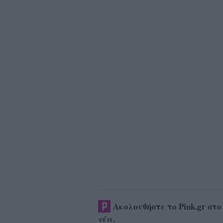
Ακολουθήστε το Pink.gr στ
νέα
.