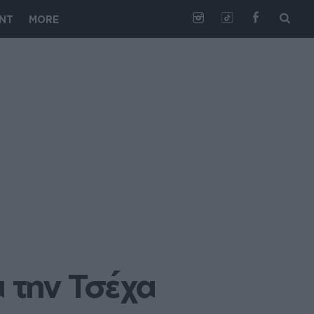
NT
MORE
 την Τσέχα 