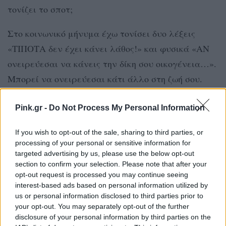
τονίζει το σποτ;
Στο κοινωνικό μήνυμα έχω τονίσει δυο λέξεις
«ΤΙΠΟΤΑ δεν έχει κάνει λάθος!» και φυσικά «ΑΝ
ονειρεύεσαι να κάνεις την δίκη σου οικογένεια…».
Μπορεί να ονειρεύεσαι κάτι άλλο στη ζωή σου.
Απλά ενημερώσου! Αυτό τονίζει το μήνυμα, να
διώξεις τις ενοχές που σου φορτώνουν οι άλλοι και
Pink.gr -
Do Not Process My Personal Information
φυσικά να ενημερωθείς σωστά! Προσπαθήστε να
If you wish to opt-out of the sale, sharing to third parties, or
βλέπετε και να κρίνεται σωστά ακόμα κι αν
processing of your personal or sensitive information for
υπάρχει πολύ σκοτάδι!”
targeted advertising by us, please use the below opt-out
section to confirm your selection. Please note that after your
opt-out request is processed you may continue seeing
[ΠΗΓΗ]
interest-based ads based on personal information utilized by
us or personal information disclosed to third parties prior to
your opt-out. You may separately opt-out of the further
ΔΙΑΦΗΜΙΣΗ
disclosure of your personal information by third parties on the