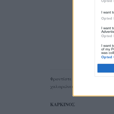
Opted 
I want t
Opted 
I want 
Advertis
Opted 
I want t
of my P
was col
Opted 
Φροντίστε αργότερα στη μέρα,
χαλαρώνει.
ΚΑΡΚΙΝΟΣ