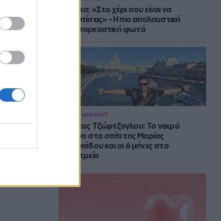
Μπάρκα: «Στο χέρι σου είναι να
αδυνατίσεις» – Η πιο απολαυστική
αυτοσαρκαστική φωτό
ENTERTAINMENT
Στράτος Τζώρτζογλου: Το νεκρό
έμβρυο στο σπίτι της Μαρίας
Γεωργιάδου και οι 6 μήνες στο
ψυχιατρείο