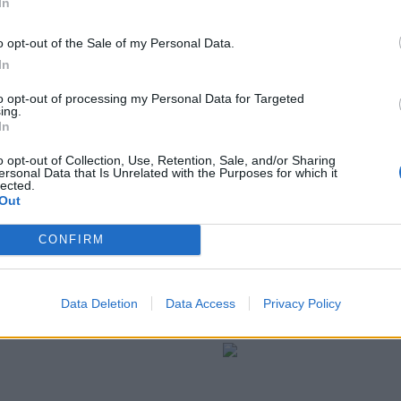
In
o opt-out of the Sale of my Personal Data.
In
to opt-out of processing my Personal Data for Targeted
ing.
In
o opt-out of Collection, Use, Retention, Sale, and/or Sharing
ersonal Data that Is Unrelated with the Purposes for which it
lected.
Out
CONFIRM
 να κάνετε κάτι που σας
Data Deletion
Data Access
Privacy Policy