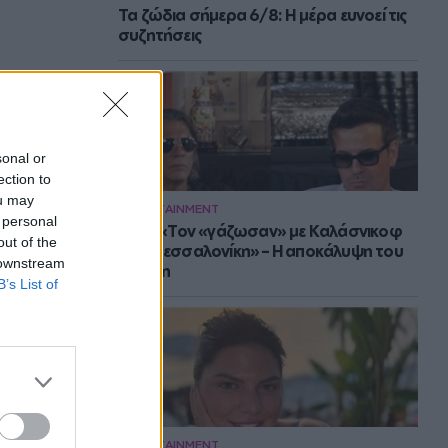
Τα ζώδια σήμερα 6/8: Η μέρα ευνοεί τις
συζητήσεις
sonal or
ection to
ou may
ENTERTAINMENT
 personal
Νίνο: «Τον «γάζωσαν» με Καλάσνικοφ
out of the
στη Θεσσαλονίκη» – Η αποκάλυψη του
 downstream
Ψινάκη
B’s List of
ENTERTAINMENT