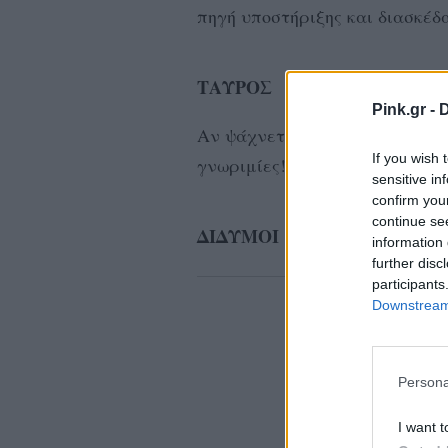
πηγή υποστήριξης και διασκέδ
ΤΑΥΡΟΣ
Pink.gr -
D
Αν ψάχνετε ταίρι τα πράγματ
If you wish 
γνωριμίες!
sensitive in
confirm you
continue se
ΔΙΔΥΜΟΙ
information 
further disc
ΔΙΑΦΗ
participants
Downstream 
Persona
I want t