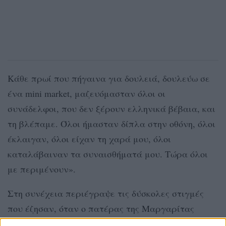
Κάθε πρωί που πήγαινα για δουλειά, δουλεύω σε
ένα mini market, μαζευόμασταν όλοι οι
συνάδελφοι, που δεν ξέρουν ελληνικά βέβαια, και
τη βλέπαμε. Όλοι ήμασταν δίπλα στην οθόνη, όλοι
έκλαιγαν, όλοι είχαν τη χαρά μου, όλοι
καταλάβαιναν τα συναισθήματά μου. Τώρα όλοι
με περιμένουν».
Στη συνέχεια περιέγραψε τις δύσκολες στιγμές
που έζησαν, όταν ο πατέρας της Μαργαρίτας
Νικολαΐδη πέθανε ξαφνικά, μετά από ατύχημα: «Η