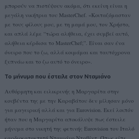
μπορούν να πιστέψουν ακόμα, ότι εκείνη είναι η
μεγάλη νικήτρια του MasterChef. «Κοιταζόμασταν
με τους φίλους μου, με τη μαμά μου, τον Χρήστο,
και απλά λέμε “τώρα αλήθεια, έχει συμβεί αυτό,
αλήθεια κέρδισα το MasterChef;”. Είναι σαν ένα
όνειρο που το ζω, αλλά κοιμάμαι και ταυτόχρονα
ξυπνάω και το ζω αυτό το όνειρο».
Το μήνυμα που έστειλε στον Νταμιάνο
Αυθόρμητη και ειλικρινής η Μαργαρίτα στην
κουβέντα της με την Καραβάτου δεν μίλησαν μόνο
για μαγειρική αλλά και για Eurovision. Εκεί λοιπόν
ήταν που η Μαργαρίτα αποκάλυψε πως έστειλε
μήνυμα στο νικητή της φετινής Eurovision τον Ιταλό
καρδιοκατακτητή Νταμιάνο Νταβίντ. Όπως είπε