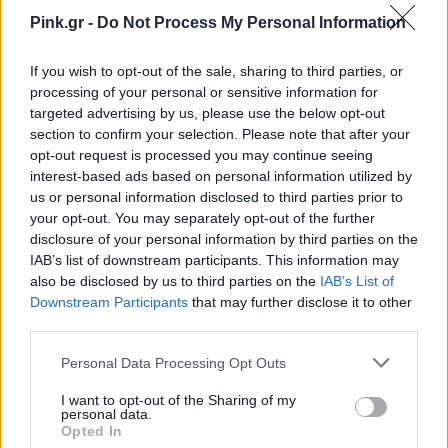
Μαργαρίτα γεννήθηκε στο Καζακστάν. Μετά
Pink.gr -
Do Not Process My Personal Information
μετακομίσαμε στη Ρωσία. Ο πατέρας της
If you wish to opt-out of the sale, sharing to third parties, or
Μαργαρίτας και της Ξένιας δεν ήταν μαζί μας.
processing of your personal or sensitive information for
Έπαθε ένα ατύχημα στο Καζακστάν και μετά εμείς
targeted advertising by us, please use the below opt-out
section to confirm your selection. Please note that after your
φύγαμε. Μαργαρίτα ήταν τότε 3 ετών και η Ξένια
opt-out request is processed you may continue seeing
ενός. Τα παιδιά δεν τον θυμούνται, έγινε ένα
interest-based ads based on personal information utilized by
us or personal information disclosed to third parties prior to
αυτοκινητιστικό ατύχημα. Είχα την υποστήριξη
your opt-out. You may separately opt-out of the further
των γονιών μου. Φύγαμε στη Ρωσία γιατί στο
disclosure of your personal information by third parties on the
IAB’s list of downstream participants. This information may
Καζακσταν ήρθαν δύσκολα χρόνια. Στην Ελλάδα
also be disclosed by us to third parties on the
IAB’s List of
έχουμε συγγενείς. Ήρθα στην Ελλάδα με τη
Downstream Participants
that may further disclose it to other
Μαργαρίτα και μετά πήγα και πήρα την Ξένια.
third parties.
Εγκατασταθήκαμε στη Μυτιλήνη. Η Μαργαρίτα
Personal Data Processing Opt Outs
εκεί έχει μεγαλώσει».
I want to opt-out of the Sharing of my
personal data.
ΔΙΑΦΗΜΙΣΗ
Opted In