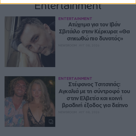
Entertainment
ENTERTAINMENT
Ατύχημα για τον Ιβάν 
Σβιτάιλο στην Κέρκυρα: «Θα 
σηκωθώ πιο δυνατός»
NEWSROOM
ΑΥΓ 08, 2026
ENTERTAINMENT
Στέφανος Τσιτσιπάς: 
Αγκαλιά με τη σύντροφό του 
στην Ελβετία και κοινή 
βραδινή έξοδος για δείπνο
NEWSROOM
ΑΥΓ 08, 2026