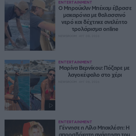
ENTERTAINMENT
Ο Μπρούκλιν Μπέκαμ έβρασε 
μακαρόνια με θαλασσινό 
νερό και δέχτηκε ανελέητο 
τρολάρισμα online
NEWSROOM
ΑΥΓ 08, 2026
ENTERTAINMENT
Μαρίνα Βερνίκου: Πόζαρε με 
λαγοκέφαλο στο χέρι
NEWSROOM
ΑΥΓ 08, 2026
ENTERTAINMENT
Γέννησε η Λίλα Μπακλέση: Η 
απροσδόκητη ανάρτηση του 