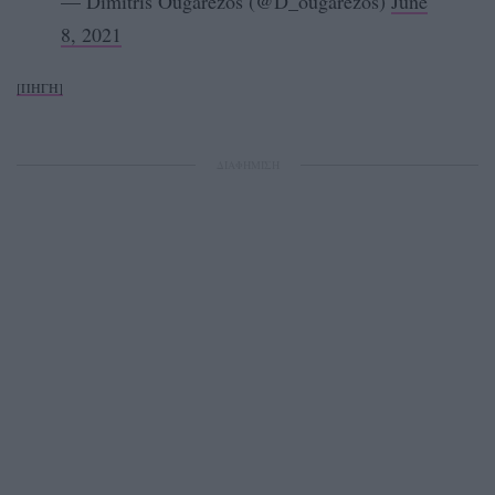
— Dimitris Ougarezos (@D_ougarezos)
June
8, 2021
[ΠΗΓΗ]
ΔΙΑΦΗΜΙΣΗ