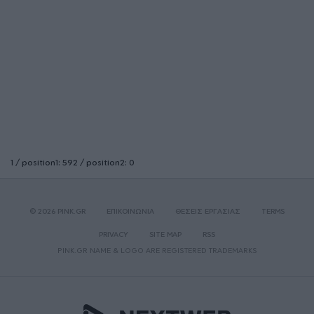
1 / position1: 592 / position2: 0
© 2026 PINK.GR
ΕΠΙΚΟΙΝΩΝΙΑ
ΘΕΣΕΙΣ ΕΡΓΑΣΙΑΣ
TERMS
PRIVACY
SITE MAP
RSS
PINK.GR NAME & LOGO ARE REGISTERED TRADEMARKS