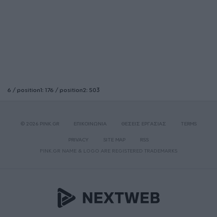
6 / position1: 176 / position2: 503
© 2026 PINK.GR
ΕΠΙΚΟΙΝΩΝΙΑ
ΘΕΣΕΙΣ ΕΡΓΑΣΙΑΣ
TERMS
PRIVACY
SITE MAP
RSS
PINK.GR NAME & LOGO ARE REGISTERED TRADEMARKS