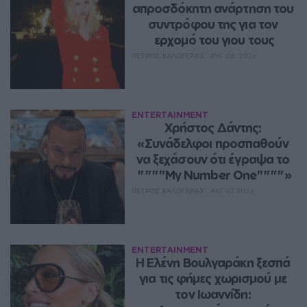
απροσδόκητη ανάρτηση του 
συντρόφου της για τον 
ερχομό του γιου τους
ΠΈΤΡΟΣ ΚΑΛΟΓΕΡΆΣ
ΑΥΓ 08, 2026
ENTERTAINMENT
Χρήστος Δάντης: 
«Συνάδελφοι προσπαθούν 
να ξεχάσουν ότι έγραψα το 
""""My Number One""""»
ΠΈΤΡΟΣ ΚΑΛΟΓΕΡΆΣ
ΑΥΓ 07, 2026
ENTERTAINMENT
Η Ελένη Βουλγαράκη ξεσπά 
για τις φήμες χωρισμού με 
τον Ιωαννίδη: 