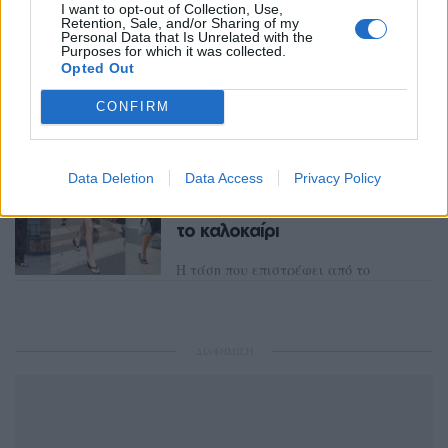
I want to opt-out of Collection, Use,
Retention, Sale, and/or Sharing of my
Personal Data that Is Unrelated with the
Purposes for which it was collected.
Opted Out
Διαβάστε Ακόμη
CONFIRM
TRENDS
ΠΡΙΝ 6 ΕΒΔΟΜΆΔΕΣ
Ποιο ξεχασμένο παπούτσι
Data Deletion
Data Access
Privacy Policy
των 2000s κάνει
εντυπωσιακό comeback αυτό
το καλοκαίρι
Η τάση που επιστρέφει από το
παρελθόν και υπόσχεται άνεση και
στιλ
ΠΈΤΡΟΣ ΚΑΛΟΓΕΡΆΣ
ΔΙΑΦΗΜΙΣΗ