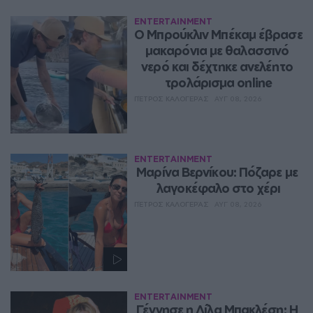
ENTERTAINMENT
Ο Μπρούκλιν Μπέκαμ έβρασε 
μακαρόνια με θαλασσινό 
νερό και δέχτηκε ανελέητο 
τρολάρισμα online
ΠΈΤΡΟΣ ΚΑΛΟΓΕΡΆΣ
ΑΥΓ 08, 2026
ENTERTAINMENT
Μαρίνα Βερνίκου: Πόζαρε με 
λαγοκέφαλο στο χέρι
ΠΈΤΡΟΣ ΚΑΛΟΓΕΡΆΣ
ΑΥΓ 08, 2026
ENTERTAINMENT
Γέννησε η Λίλα Μπακλέση: Η 