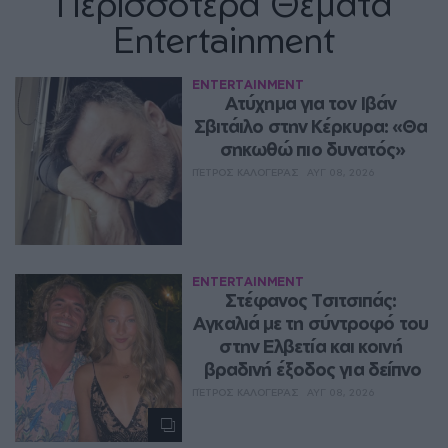
Περισσότερα Θέματα
Entertainment
ENTERTAINMENT
Ατύχημα για τον Ιβάν 
Σβιτάιλο στην Κέρκυρα: «Θα 
σηκωθώ πιο δυνατός»
ΠΈΤΡΟΣ ΚΑΛΟΓΕΡΆΣ
ΑΥΓ 08, 2026
ENTERTAINMENT
Στέφανος Τσιτσιπάς: 
Αγκαλιά με τη σύντροφό του 
στην Ελβετία και κοινή 
βραδινή έξοδος για δείπνο
ΠΈΤΡΟΣ ΚΑΛΟΓΕΡΆΣ
ΑΥΓ 08, 2026