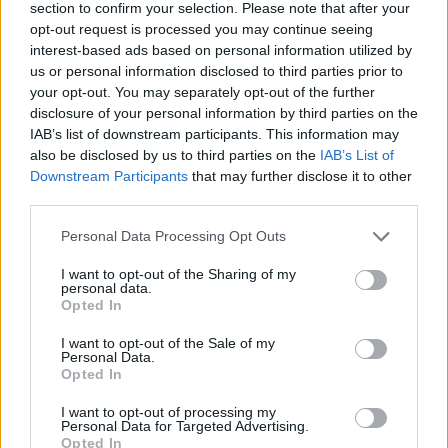
section to confirm your selection. Please note that after your
opt-out request is processed you may continue seeing
Η έννοια της εικαστικής αφήγησης, με
interest-based ads based on personal information utilized by
περισσότερους από έναν τρόπους. Μια ιστορία δυο
us or personal information disclosed to third parties prior to
your opt-out. You may separately opt-out of the further
γυναικών, που βρίσκονται τόσο κοντά και τόσο
disclosure of your personal information by third parties on the
μακριά σε μια εποχή που πολλές φορές αγνοούσε
IAB’s list of downstream participants. This information may
ηθελημένα την ύπαρξή τους. Όποιος αγαπάει το
also be disclosed by us to third parties on the
IAB’s List of
Downstream Participants
that may further disclose it to other
σινεμά, σίγουρα θα την λάτρεψε.
third parties.
Personal Data Processing Opt Outs
I want to opt-out of the Sharing of my
personal data.
Opted In
I want to opt-out of the Sale of my
Personal Data.
Opted In
I want to opt-out of processing my
Personal Data for Targeted Advertising.
Opted In