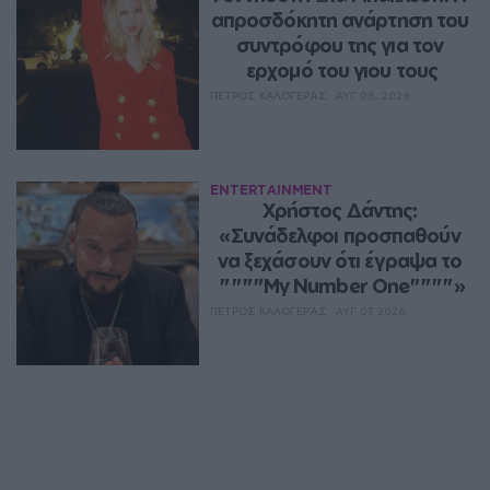
απροσδόκητη ανάρτηση του 
συντρόφου της για τον 
ερχομό του γιου τους
ΠΈΤΡΟΣ ΚΑΛΟΓΕΡΆΣ
ΑΥΓ 08, 2026
ENTERTAINMENT
Χρήστος Δάντης: 
«Συνάδελφοι προσπαθούν 
να ξεχάσουν ότι έγραψα το 
""""My Number One""""»
ΠΈΤΡΟΣ ΚΑΛΟΓΕΡΆΣ
ΑΥΓ 07, 2026