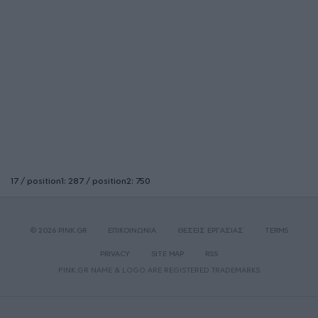
17 / position1: 287 / position2: 750
© 2026 PINK.GR
ΕΠΙΚΟΙΝΩΝΙΑ
ΘΕΣΕΙΣ ΕΡΓΑΣΙΑΣ
TERMS
PRIVACY
SITE MAP
RSS
PINK.GR NAME & LOGO ARE REGISTERED TRADEMARKS