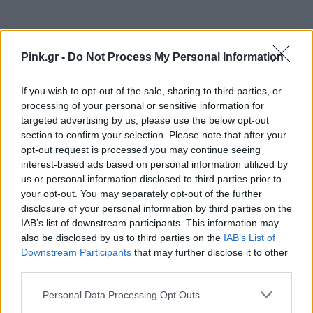
Pink.gr -
Do Not Process My Personal Information
Ακολουθήστε το Pink.gr στο
Google News
και
If you wish to opt-out of the sale, sharing to third parties, or
μάθετε πρώτοι
τα πιο hot νέα
.
processing of your personal or sensitive information for
targeted advertising by us, please use the below opt-out
Ακολουθήστε το Pink.gr και στο
Instagram
section to confirm your selection. Please note that after your
opt-out request is processed you may continue seeing
interest-based ads based on personal information utilized by
us or personal information disclosed to third parties prior to
your opt-out. You may separately opt-out of the further
disclosure of your personal information by third parties on the
IAB’s list of downstream participants. This information may
ΔΙΑΦΗΜΙΣΗ
also be disclosed by us to third parties on the
IAB’s List of
Downstream Participants
that may further disclose it to other
third parties.
Personal Data Processing Opt Outs